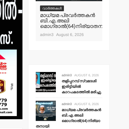
് സ്വദേശി
മലക്കംമറ
വാർത്തകൾ
‍
തളിപ്പറമ
മാധ്യമ പ്രവര്‍ത്തകന്‍
ല്‍ മരിച്ചു.
പോലീസ്
ബി.എ.അലി
റിപ്പോര്‍ട്
മൊഗ്രാല്‍(64)നിര്യാതനായി
t 6, 2026
ഹൈക്കോ
admin3
August 6, 2026
admin3
Aug
admin3
AUGUST 6, 2026
തളിപ്പറമ്പ് സ്വദേശി
ഇരിട്ടിയില്‍
കാറപകടത്തില്‍ മരിച്ചു.
admin3
AUGUST 6, 2026
മാധ്യമ പ്രവര്‍ത്തകന്‍
ബി.എ.അലി
മൊഗ്രാല്‍(64)നിര്യാ
തനായി