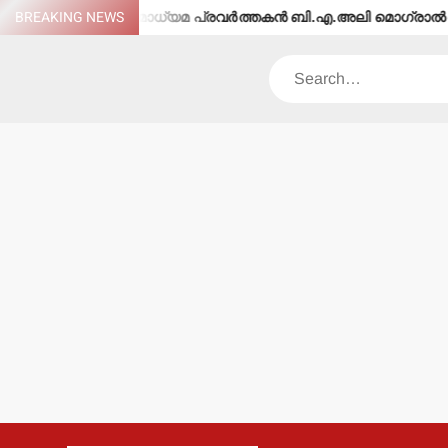
Skip
്ചു.
BREAKING NEWS
മാധ്യമ പ്രവര്‍ത്തകന്‍ ബി.എ.അലി മൊഗ്രാല്‍(64)നിര്
to
content
Search