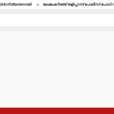
യാതനായി
മലക്കംമറിഞ്ഞ് തളിപ്പറമ്പ് പോലീസ്-പോലീസ് മേധാവിയു