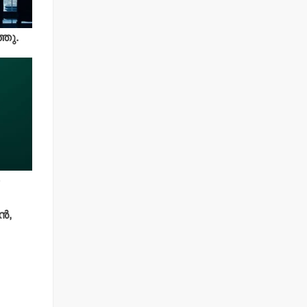
്തു.
.
‍,