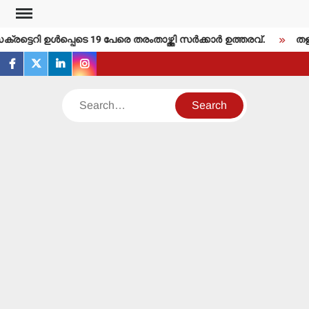
Skip
to
ി ഉള്‍പ്പെടെ 19 പേരെ തരംതാഴ്ത്തി സര്‍ക്കാര്‍ ഉത്തരവ്.
തളിപ്പറ
content
facebook
twitter
linkedin
instagram
Search