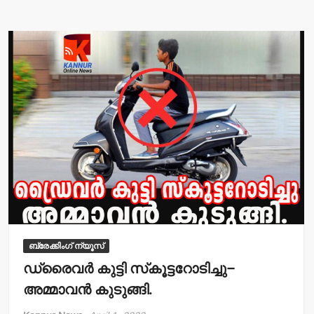
s
e
A
b
p
o
p
o
k
ബ്രേക്കിംഗ് ന്യൂസ്
ഡ്രൈവര്‍ കുട്ടി സ്‌കൂട്ടറോടിച്ചു–
അമ്മാവന്‍ കുടുങ്ങി.