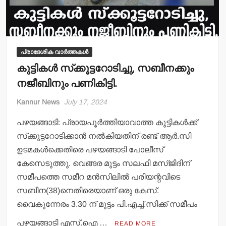
പ്രാദേശിക വാർത്തകൾ
കുട്ടികള്‍ സ്‌ക്കൂട്ടറോടിച്ചു, സബീനക്കും
നജീബിനും പണികിട്ടി.
Kannur News
July 17, 2024
പഴയങ്ങാടി: പ്രായപൂര്‍ത്തിയാവാത്ത കുട്ടികള്‍ക്ക്
സ്‌ക്കൂട്ടറോടിക്കാന്‍ നല്‍കിയതിന് രണ്ട് ആര്‍.സി
ഉടമകള്‍ക്കെതിരെ പഴയങ്ങാടി പോലീസ്
കേസെടുത്തു. വെങ്ങര മുട്ടം സലഫി മസ്ജിദിന്
സമീപത്തെ സമീറ മന്‍സിലില്‍ പരിയന്റവിടെ
സബീന(38)നെതിരെയാണ് ഒരു കേസ്.
വൈകുന്നേരം 3.30 ന് മുട്ടം പി.എച്ച്.സിക്ക് സമീപം
പഴയങ്ങാടി എസ്.ഐ …
READ MORE