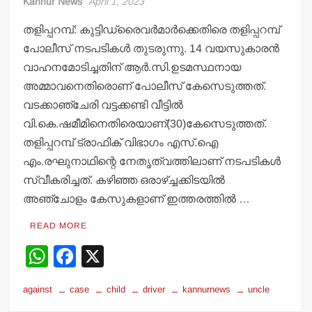
Kannur News
April 1, 2023
തളിപ്പറമ്പ്: കുട്ടിഡ്രൈവര്‍മാര്‍ക്കെതിരെ തളിപ്പറമ്പ്
പോലീസ് നടപടികള്‍ തുടരുന്നു. 14 വയസുകാരന്‍
വാഹനമോടിച്ചതിന് ആര്‍.സി.ഉടമസ്ഥനായ
അമ്മാവനെതിരൊണ് പോലീസ് കേസെടുത്തത്.
വടക്കാഞ്ചേരി വട്ടക്കണ്ടി വീട്ടില്‍
വി.കെ.ഷമീമിനെതിരെയാണ്(30)കേസെടുത്തത്.
തളിപ്പറമ്പ് ട്രാഫിക് വിഭാഗം എസ്.ഐ
എം.രഘുനാഥിന്റെ നേതൃത്വത്തിലാണ് നടപടികള്‍
സ്വീകരിച്ചത്. കഴിഞ്ഞ ഒരാഴ്ച്ചക്കിടയില്‍
അഞ്ചോളം കേസുകളാണ് ഇത്തരത്തില്‍ …
READ MORE
W
F
X
h
a
against
case
child
driver
kannurnews
uncle
at
c