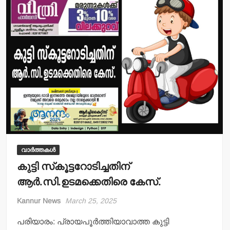
p
o
p
o
k
വാർത്തകൾ
കുട്ടി സ്‌കൂട്ടറോടിച്ചതിന്
ആര്‍.സി.ഉടമക്കെതിരെ കേസ്.
Kannur News
March 25, 2025
പരിയാരം: പ്രായപൂര്‍ത്തിയാവാത്ത കുട്ടി