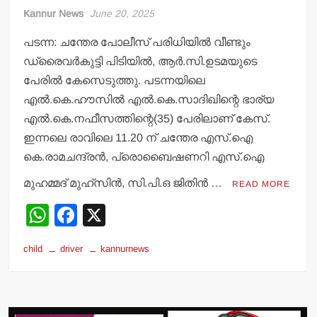
Kannur News
June 20, 2025
പടന്ന: ചന്തേര പോലീസ് പരിധിയില്‍ വീണ്ടും
ഡ്രൈവര്‍കുട്ടി പിടിയില്‍, ആര്‍.സി.ഉടമയുടെ
പേരില്‍ കേസെടുത്തു. പടന്നയിലെ
എല്‍.കെ.ഹൗസില്‍ എല്‍.കെ.സാദിഖിന്റെ ഭാര്യ
എല്‍.കെ.നഫീസത്തിന്റെ(35) പേരിലാണ് കേസ്.
ഇന്നലെ രാവിലെ 11.20 ന് ചന്തേര എസ്.ഐ
കെ.രാമചന്ദ്രന്‍, പ്രൊബൈഷണറി എസ്.ഐ
മുഹമ്മദ് മുഹ്‌സിന്‍, സി.പി.ഒ ജിതിന്‍ …
READ MORE
W
F
X
h
a
child
driver
kannurnews
at
c
s
e
A
b