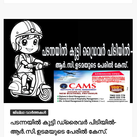
s
e
A
b
p
o
p
o
k
ജില്ലാ വാർത്തകൾ
പടന്നയില്‍ കുട്ടി ഡ്രൈവര്‍ പിടിയില്‍-
ആര്‍.സി.ഉടമയുടെ പേരില്‍ കേസ്.