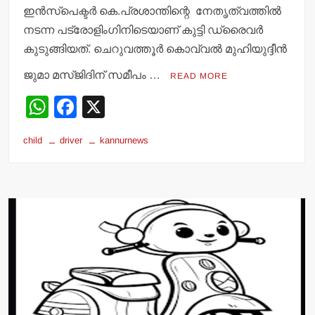
ഇന്‍സ്‌പെക്ടര്‍ കെ.പ്രശാന്തിന്റെ നേതൃത്വത്തില്‍
നടന്ന പട്രോളിംഗിനിടെയാണ് കുട്ടി ഡ്രൈവര്‍
കുടുങ്ങിയത്. ചെറുവത്തൂര്‍ കൊവ്വല്‍ മുഹിയുദ്ദീന്‍
ജുമാ മസ്ജിദിന് സമീപം …
READ MORE
W
F
X
h
a
child
driver
kannurnews
at
c
s
e
A
b
p
o
p
o
k