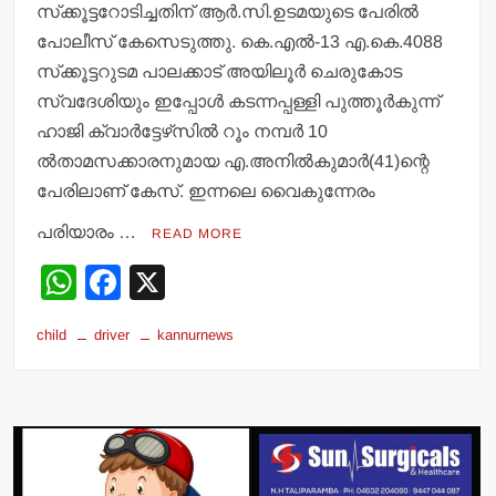
സ്‌ക്കൂട്ടറോടിച്ചതിന് ആര്‍.സി.ഉടമയുടെ പേരില്‍
പോലീസ് കേസെടുത്തു. കെ.എല്‍-13 എ.കെ.4088
സ്‌ക്കൂട്ടറുടമ പാലക്കാട് അയിലൂര്‍ ചെരുകോട
സ്വദേശിയും ഇപ്പോള്‍ കടന്നപ്പള്ളി പുത്തൂര്‍കുന്ന്
ഹാജി ക്വാര്‍ട്ടേഴ്‌സില്‍ റൂം നമ്പര്‍ 10
ല്‍താമസക്കാരനുമായ എ.അനില്‍കുമാര്‍(41)ന്റെ
പേരിലാണ് കേസ്. ഇന്നലെ വൈകുന്നേരം
പരിയാരം …
READ MORE
W
F
X
h
a
child
driver
kannurnews
at
c
s
e
A
b
p
o
p
o