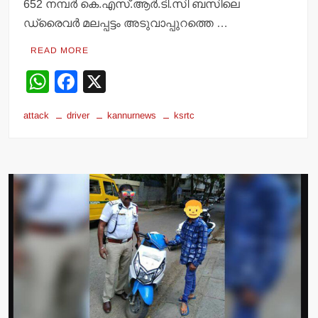
652 നമ്പര്‍ കെ.എസ്.ആര്‍.ടി.സി ബസിലെ
ഡ്രൈവര്‍ മലപ്പട്ടം അടുവാപ്പുറത്തെ …
READ MORE
W
F
X
h
a
attack
driver
kannurnews
ksrtc
at
c
s
e
A
b
p
o
p
o
k