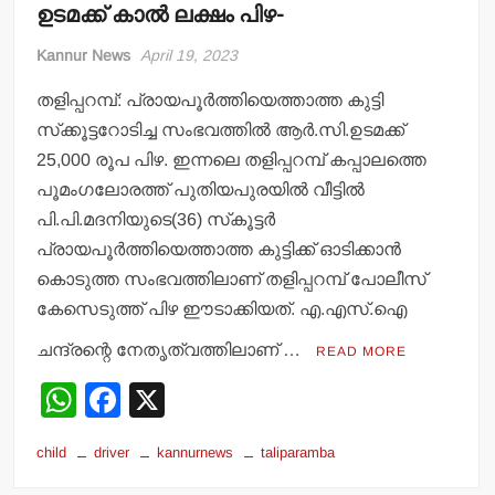
ഉടമക്ക് കാല്‍ ലക്ഷം പിഴ-
Kannur News
April 19, 2023
തളിപ്പറമ്പ്: പ്രായപൂര്‍ത്തിയെത്താത്ത കുട്ടി
സ്‌ക്കൂട്ടറോടിച്ച സംഭവത്തില്‍ ആര്‍.സി.ഉടമക്ക്
25,000 രൂപ പിഴ. ഇന്നലെ തളിപ്പറമ്പ് കപ്പാലത്തെ
പൂമംഗലോരത്ത് പുതിയപുരയില്‍ വീട്ടില്‍
പി.പി.മദനിയുടെ(36) സ്‌കൂട്ടര്‍
പ്രായപൂര്‍ത്തിയെത്താത്ത കുട്ടിക്ക് ഓടിക്കാന്‍
കൊടുത്ത സംഭവത്തിലാണ് തളിപ്പറമ്പ് പോലീസ്
കേസെടുത്ത് പിഴ ഈടാക്കിയത്. എ.എസ്.ഐ
ചന്ദ്രന്റെ നേതൃത്വത്തിലാണ് …
READ MORE
W
F
X
h
a
child
driver
kannurnews
taliparamba
at
c