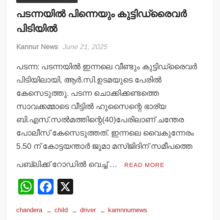
പടന്നയില്‍ പിന്നെയും കുട്ടിഡ്രൈവര്‍
പിടിയില്‍
Kannur News
June 21, 2025
പടന്ന: പടന്നയില്‍ ഇന്നലെ വീണ്ടും കുട്ടിഡ്രൈവര്‍
പിടിയിലായി, ആര്‍.സി.ഉടമയുടെ പേരില്‍
കേസെടുത്തു. പടന്ന ചൊക്കിക്കണ്ടത്തെ
സാവക്കമ്മാടെ വീട്ടില്‍ ഹുസൈന്റെ ഭാര്യ
ബി.എസ്.സല്‍മത്തിന്റെ(40)പേരിലാണ് ചന്തേര
പോലീസ് കേസെടുത്തത്. ഇന്നലെ വൈകുന്നേരം
5.50 ന് കോട്ടയന്താര്‍ ജുമാ മസ്ജിദിന് സമീപത്തെ
പബ്ലിക്ക് റോഡില്‍ വെച്ച് …
READ MORE
W
F
X
h
a
chandera
child
driver
kamnnurnews
at
c