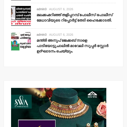
admin3
AUGUST 6, 2026
മലക്കംമറിഞ്ഞ് തളിപ്പറമ്പ് പോലീസ്-പോലീസ്
മേധാവിയുടെ റിപ്പോര്‍ട്ട് തേടി ഹൈക്കോടതി.
admin3
AUGUST 6, 2026
മന്ത്രി അനൂപ് ജേക്കബ് നാളെ
പാടിയോട്ടുചാലില്‍ മാവേലി സൂപ്പര്‍ സ്റ്റോര്‍
ഉദ്ഘാടനം ചെയ്യും.