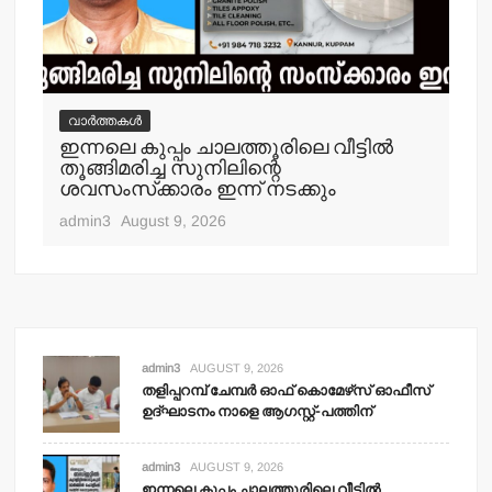
വാർത്തകൾ
വ
ഇന്നലെ കുപ്പം ചാലത്തൂരിലെ വീട്ടില്‍
ക
തൂങ്ങിമരിച്ച സുനിലിന്റെ
അറസ
ശവസംസ്‌ക്കാരം ഇന്ന് നടക്കും
adm
admin3
August 9, 2026
admin3
AUGUST 9, 2026
തളിപ്പറമ്പ് ചേമ്പര്‍ ഓഫ് കൊമേഴ്‌സ് ഓഫീസ്
ഉദ്ഘാടനം നാളെ ആഗസ്റ്റ്-പത്തിന്
admin3
AUGUST 9, 2026
ഇന്നലെ കുപ്പം ചാലത്തൂരിലെ വീട്ടില്‍