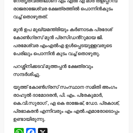
നേതൃത്വത്തിലാണ് എം എൽ എ മാർ തളിപ്പറമ്പ്
രാജരാജേശ്വര ക്ഷേത്രത്തിൽ പൊന്നിൻകുടം
വച്ച് തൊഴുതത്.
മുൻ ഉപ മുഖ്യമന്ത്രിയും കർണാടക പ്രദേശ്
കോൺഗ്രസ്‌ മുൻ പ്രസിഡൻ്റുമായ ജി.
പരമേശ്വര എംഎൽഎ ഉൾപ്പെടയുള്ളവരുടെ
പേരിലും പൊന്നിൻ കുടം വച്ച് തൊഴുതു.
പറശ്ശിനിക്കടവ് മുത്തപ്പൻ ക്ഷേത്രവും
സന്ദർശിച്ചു.
യൂത്ത് കോൺഗ്രസ് സംസ്ഥാന സമിതി അംഗം
രാഹുൽ ദാമോദരൻ, പി. എം. പ്രേകുമാർ,
കെ.വി.സുരാഗ് , എ കെ രാജേഷ്, ഡോ. പ്രകാശ്,
പ്രഭാകരൻ എന്നിവരും എം എൽ.എമാരോടൊപ്പം
ഉണ്ടായിരുന്നു.
W
F
X