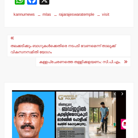
h
a
kannurnews
mlas
rajarajeswaratemple
visit
at
c
s
e
Post
A
b
navigation
p
o
തലക്കടിക്കും ബാഗുകള്‍ക്കെതിരെ നടപടി വേണമെന്ന് താലൂക്ക്
വികസനസമിതി യോഗം
p
o
കള്ളപ്രചരണത്തെ തള്ളിക്കളയണം: സി.പി.എം.
k