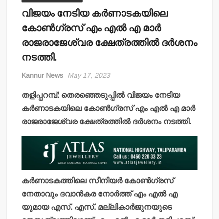
വിജയം നേടിയ കർണാടകയിലെ
കോൺഗ്രസ് എം എൽ എ മാർ
രാജരാജേശ്വര ക്ഷേത്രത്തിൽ ദർശനം
നടത്തി.
Kannur News
May 17, 2023
തളിപ്പറമ്പ്: തെരഞ്ഞെടുപ്പിൽ വിജയം നേടിയ
കർണാടകയിലെ കോൺഗ്രസ് എം എൽ എ മാർ
രാജരാജേശ്വര ക്ഷേത്രത്തിൽ ദർശനം നടത്തി.
കർണാടകത്തിലെ സീനിയർ കോൺഗ്രസ്‌
നേതാവും ദവാൻകര നോർത്ത് എം എൽ എ
യുമായ എസ്. എസ്. മല്ലികാർജുനയുടെ