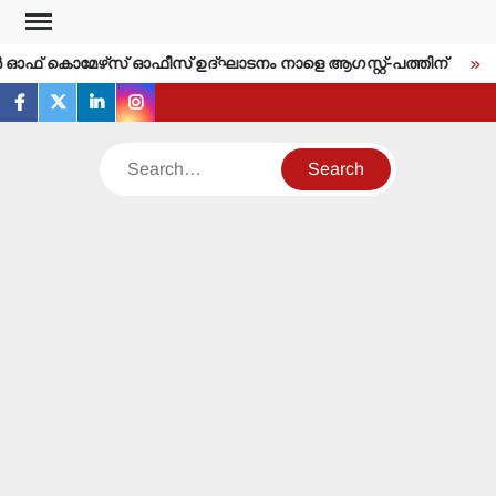
Skip
to
പര്‍ ഓഫ് കൊമേഴ്‌സ് ഓഫീസ് ഉദ്ഘാടനം നാളെ ആഗസ്റ്റ്-പത്തിന്
ഇ
content
facebook
twitter
linkedin
instagram
Search