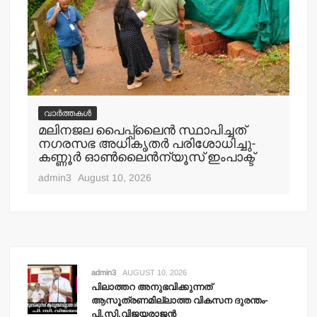
വാർത്തകൾ
വ
മലിനജല പൈപ്പ്‌ലൈന്‍ സ്ഥാപിച്ചത്
പാ
നഗരസഭ അധികൃതര്‍ പരിശോധിച്ചു-
നാ
കണ്ണൂര്‍ ഓണ്‍ലൈന്‍ന്യൂസ് ഇംപാക്ട്‌
adm
admin3
August 10, 2026
admin3
AUGUST 10, 2026
പിലാത്തറ അനുഭവിക്കുന്നത്
ആസൂത്രണമില്ലാത്ത വികസന ദുരന്തം-
പി.സി.വിജയരാജന്‍