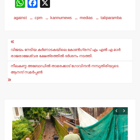
W
F
X
h
a
against
cpm
kannurnews
medias
taliparamba
at
c
s
e
Post
A
b
navigation
p
o
വിജയം നേടിയ കർണാടകയിലെ കോൺഗ്രസ് എം എൽ എ മാർ
രാജരാജേശ്വര ക്ഷേത്രത്തിൽ ദർശനം നടത്തി.
p
o
നീലകണ്ഠ അബോഡില്‍ താമരക്കാട് ഗോവിന്ദന്‍ നമ്പൂതിരിയുടെ
k
ആനന്ദ് സമര്‍പ്പണ്‍