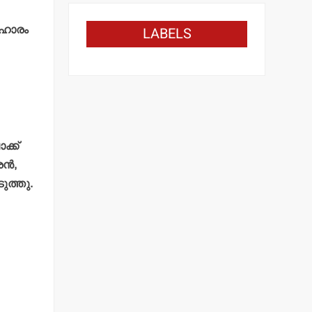
ിഹാരം
LABELS
ക്ക്
്‍,
ുത്തു.