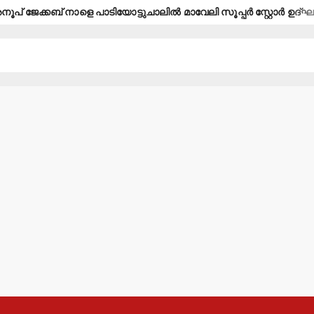
േക്കബ് നാളെ പാടിയോട്ടുചാലില്‍ മാവേലി സൂപ്പര്‍ സ്റ്റോര്‍ ഉദ്ഘാടനം 