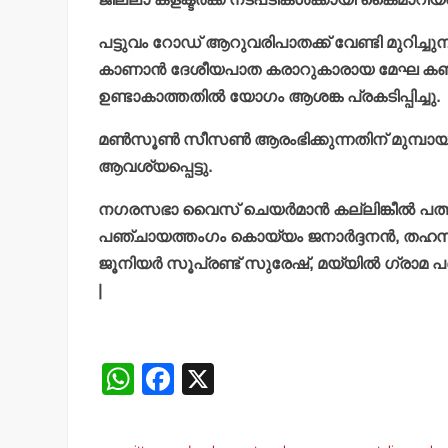
പട്ടുവം റോഡ് ആറുവരിപാതക്ക് വേണ്ടി മുറിച്ചു
കാണാന്‍ ദേശീയപാത കരാറുകാരായ മേഘ കണ്‍സ്ട്
ഉണ്ടാകാത്തതില്‍ യോഗം ആശങ്ക പ്രകടിപ്പിച്ചു.
മണ്‍സൂണ്‍ സീസണ്‍ ആരംഭിക്കുന്നതിന് മുമ്പാ
ആവശ്യപ്പെട്ടു.
നഗരസഭാ വൈസ് ചെയര്‍മാന്‍ കല്ലിങ്കീല്‍ പത്മ
പഞ്ചായത്തംഗം കൊയ്യം ജനാര്‍ദ്ദനന്‍, തഹസില്
ജൂനിയര്‍ സൂപ്രണ്ട് സുരേഷ്, മയ്യില്‍ ഗ്രാമ 
|
W
F
X
h
a
at
c