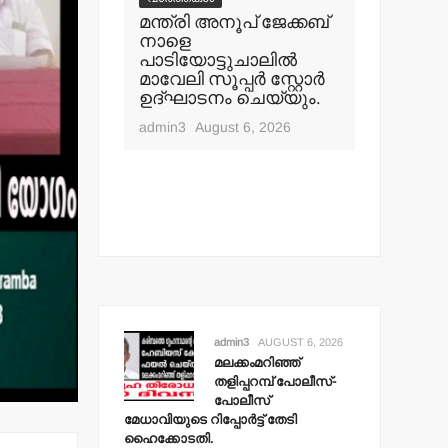
്ഞ്
മന്ത്രി അനൂപ് ജേക്കബ്
പിക്കപ്പ് വ
് പോലീസ്-
നാളെ
സ്‌ക്കൂട്ടര്‍
മേധാവിയുടെ
പാടിയോട്ടുചാലില്‍
യാത്രക്കാ
 തേടി
മാവേലി സൂപ്പര്‍ സ്റ്റോര്‍
ഗുരുതരപര
തി.
ഉദ്ഘാടനം ചെയ്യും.
admin3
Aug
t 6, 2026
admin3
August 6, 2026
admin3
AUGUST 6, 2026
മലക്കംമറിഞ്ഞ്
തളിപ്പറമ്പ് പോലീസ്-
പോലീസ്
മേധാവിയുടെ റിപ്പോര്‍ട്ട് തേടി
ഹൈക്കോടതി.