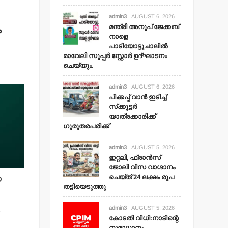
admin3
AUGUST 6, 2026
മന്ത്രി അനൂപ് ജേക്കബ്
ം
നാളെ
പാടിയോട്ടുചാലില്‍
മാവേലി സൂപ്പര്‍ സ്റ്റോര്‍ ഉദ്ഘാടനം
ചെയ്യും.
admin3
AUGUST 6, 2026
പിക്കപ്പ് വാന്‍ ഇടിച്ച്
സ്‌ക്കൂട്ടര്‍
യാത്രക്കാരിക്ക്
ഗുരുതരപരിക്ക്
admin3
AUGUST 5, 2026
ഇറ്റലി, ഫ്രാന്‍സ്
ജോലി വിസ വാഗ്ദാനം
ചെയ്ത് 24 ലക്ഷം രൂപ
യ
തട്ടിയെടുത്തു
admin3
AUGUST 5, 2026
കോടതി വിധി:നാടിന്റെ
സമാധാനം