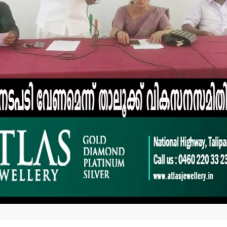
മലക്കംമറിഞ
തളിപ്പറമ്പ
പോലീസ് 
റിപ്പോര്‍ട്ട്
വാർത്തകൾ
ഹൈക്കോട
കോടതി വിധി:നാടിന്റെ
സമാധാനം
admin3
Augus
തകര്‍ക്കാനുള്ള
എസ്.ഡി.പി.ഐയുടെ
നീക്കങ്ങള്‍ക്കേറ്റ തിരിച്ചടി
admin3
August 5, 2026