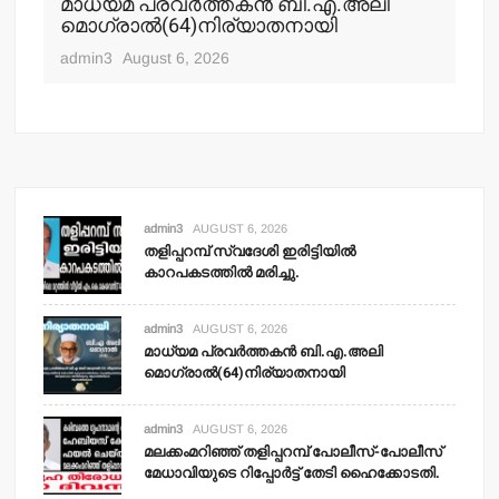
മാധ്യമ പ്രവര്‍ത്തകന്‍ ബി.എ.അലി
മല
മൊഗ്രാല്‍(64)നിര്യാതനായി
പോ
ഹ
admin3
August 6, 2026
adm
admin3
AUGUST 6, 2026
തളിപ്പറമ്പ് സ്വദേശി ഇരിട്ടിയില്‍
കാറപകടത്തില്‍ മരിച്ചു.
admin3
AUGUST 6, 2026
മാധ്യമ പ്രവര്‍ത്തകന്‍ ബി.എ.അലി
മൊഗ്രാല്‍(64)നിര്യാതനായി
admin3
AUGUST 6, 2026
മലക്കംമറിഞ്ഞ് തളിപ്പറമ്പ് പോലീസ്-പോലീസ്
മേധാവിയുടെ റിപ്പോര്‍ട്ട് തേടി ഹൈക്കോടതി.