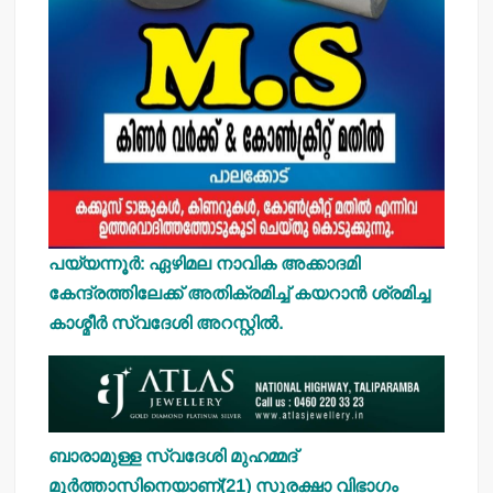
പയ്യന്നൂര്‍: ഏഴിമല നാവിക അക്കാദമി
കേന്ദ്രത്തിലേക്ക് അതിക്രമിച്ച് കയറാന്‍ ശ്രമിച്ച
കാശ്മീര്‍ സ്വദേശി അറസ്റ്റില്‍.
ബാരാമുള്ള സ്വദേശി മുഹമ്മദ്
മുര്‍ത്താസിനെയാണ്(21) സുരക്ഷാ വിഭാഗം