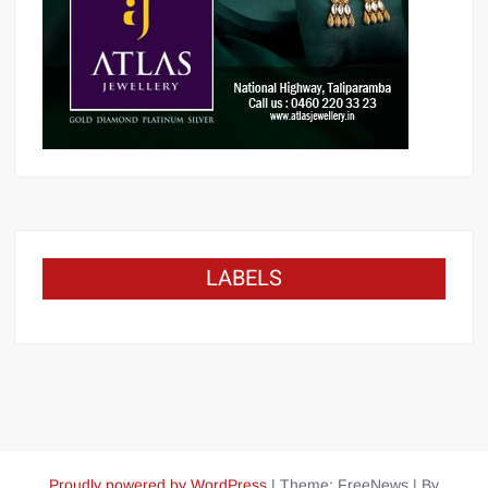
LABELS
Proudly powered by WordPress
|
Theme: FreeNews
|
By