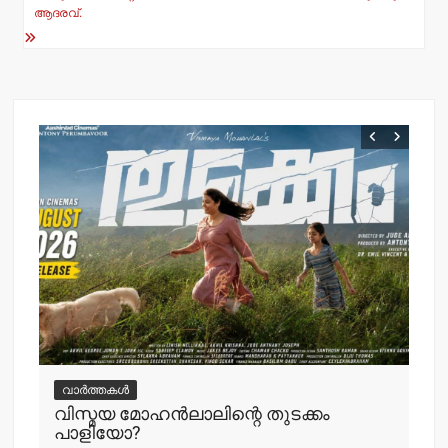
p
o
ആദരവ്.
k
വ
ചെ
വാർത്തകൾ
പ്
വിസ്മയ മോഹന്‍ലാലിന്റെ തുടക്കം
എ
പാളിയോ?
adm