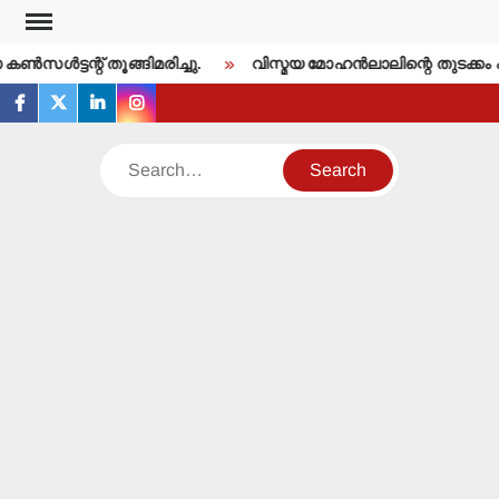
Skip
to
‍സള്‍ട്ടന്റ് തൂങ്ങിമരിച്ചു.
വിസ്മയ മോഹന്‍ലാലിന്റെ തുടക്കം പ
content
facebook
twitter
linkedin
instagram
Search