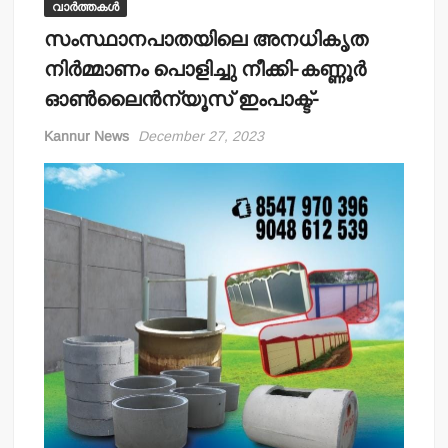
വാർത്തകൾ
സംസ്ഥാനപാതയിലെ അനധികൃത
നിര്‍മ്മാണം പൊളിച്ചു നീക്കി-കണ്ണൂര്‍
ഓണ്‍ലൈന്‍ന്യൂസ് ഇംപാക്ട്-
Kannur News
December 27, 2023