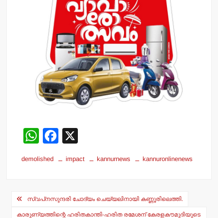
W
F
X
h
a
demolished
impact
kannurnews
kannuronlinenews
at
c
s
e
Post
A
b
സ്വപ്‌നസുന്ദരി ചോദ്യം ചെയ്യലിനായി കണ്ണൂരിലെത്തി.
navigation
p
o
കാരുണ്യത്തിന്റെ ഹരിതകാന്തി-ഹരിത രമേശന് കേരളകൗമുദിയുടെ