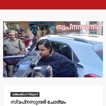
ബ്രേക്കിംഗ് ന്യൂസ്
സ്വപ്‌നസുന്ദരി ചോദ്യം