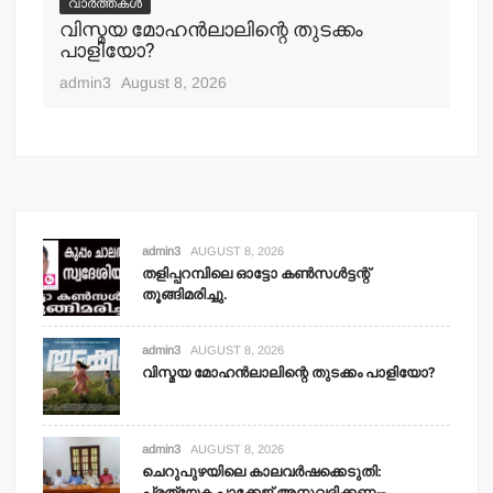
വാർത്തകൾ
പ്
വിസ്മയ മോഹന്‍ലാലിന്റെ തുടക്കം
എ
പാളിയോ?
adm
admin3
August 8, 2026
admin3
AUGUST 8, 2026
തളിപ്പറമ്പിലെ ഓട്ടോ കണ്‍സള്‍ട്ടന്റ്
തൂങ്ങിമരിച്ചു.
admin3
AUGUST 8, 2026
വിസ്മയ മോഹന്‍ലാലിന്റെ തുടക്കം പാളിയോ?
admin3
AUGUST 8, 2026
ചെറുപുഴയിലെ കാലവര്‍ഷക്കെടുതി:
പ്രത്യേക പാക്കേജ് അനുവദിക്കണം-