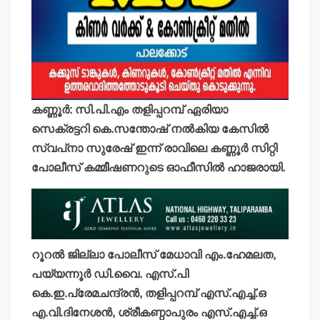
കണ്ണൂര്‍: സി.പി.എം തളിപ്പറമ്പ് ഏരിയാ
സെക്രട്ടറി കെ.സന്തോഷ് നല്‍കിയ കേസില്‍
സ്വപ്‌നാ സുരേഷ് ഇന്ന് രാവിലെ കണ്ണൂര്‍ സിറ്റി
പോലീസ് കമ്മീഷണറുടെ ഓഫീസില്‍ ഹാജരായി.
റൂറല്‍ ജില്ലാ പോലീസ് മേധാവി എം.ഹേമലത,
പയ്യന്നൂര്‍ ഡി.വൈ. എസ്.പി
കെ.ഇ.പ്രേമചന്ദ്രന്‍, തളിപ്പറമ്പ് എസ്.എച്ച്.ഒ
എ.വി.ദിനേശന്‍, ശ്രീകണ്ഠാപുരം എസ്.എച്ച്.ഒ