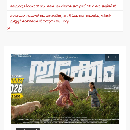
Post
navigation
p
o
കൈക്കൂലിക്കാരന്‍ സപ്ലൈ ഓഫീസര്‍ ജനുവരി 10 വരെ ജയിലില്‍.
p
o
സംസ്ഥാനപാതയിലെ അനധികൃത നിര്‍മ്മാണം പൊളിച്ചു നീക്കി-
കണ്ണൂര്‍ ഓണ്‍ലൈന്‍ന്യൂസ് ഇംപാക്ട്-
k
വ
ചെ