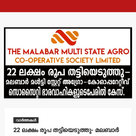
വാർത്തകൾ
22 ലക്ഷം രൂപ തട്ടിയെടുത്തു- മലബാര്‍