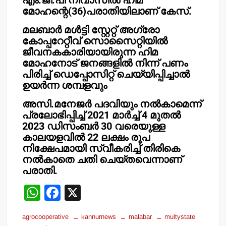
എം.ജി.പി നിവാസില്‍ ഹിമ
മോഹന്റെ(36)പരാതിയിലാണ് കേസ്.
മലബാര്‍ മള്‍ട്ടി സ്റ്റേറ്റ് അഗ്രോ
കോപ്പറേറ്റീവ് സൊസൈറ്റിയില്‍
ജീവനകകാരിയായിരുന്ന ഹിമ
മോഹനോട് ജനങ്ങളില്‍ നിന്ന് പണം
പിരിച്ച് ഡെപ്പോസിറ്റ് ചെയ്യിപ്പിച്ചാല്‍
ഉയര്‍ന്ന ശമ്പളവും
അസി.മനേജര്‍ പദവിയും നല്‍കാമെന്ന്
പ്രലോഭിപ്പിച്ച് 2021 മാര്‍ച്ച് 4 മുതല്‍
2023 ഡിസംബര്‍ 30 വരെയുള്ള
കാലയളവില്‍ 22 ലക്ഷം രൂപ
നിക്ഷേപമായി സ്വീകരിച്ച് തിരികെ
നല്‍കാതെ ചതി ചെയ്തവെന്നാണ്
പരാതി.
W
F
X
h
a
agrocooperative
kannurnews
malabar
multystate
at
c