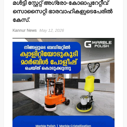
മള്‍ട്ടി സ്റ്റേറ്റ് അഗ്രോ-കോഓപ്പറേറ്റീവ്
സൊസൈറ്റി ഭാരവാഹികളുടെപേരില്‍
കേസ്.
Kannur News
May 12, 2026