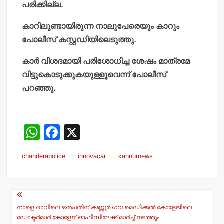
പരിക്കില്ല.
കാറിലുണ്ടായിരുന്ന നാലുപേരെയും കാറും
പോലീസ് കസ്റ്റഡിയിലെടുത്തു.
കാര്‍ വിശദമായി പരിശോധിച്ച ശേഷം മാത്രമേ
വിട്ടുകൊടുക്കുകയുള്ളൂവെന്ന് പോലീസ്
പറഞ്ഞു.
W
F
X
h
a
chanderapolice
innovacar
kannurnews
at
c
s
e
Post
A
b
navigation
p
o
നാളെ രാവിലെ ഒന്‍പതിന് കണ്ണൂര്‍ ഗവ മെഡിക്കല്‍ കോളേജിലെ
ഡോക്ടര്‍മാര്‍ കോളേജ് ഓഫീസിലേക്ക് മാര്‍ച്ച് നടത്തും.