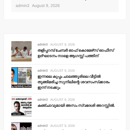
adm
admin3
August 9, 2026
admin3
AUGUST 9, 2026
തളിപ്പറമ്പ് ചേമ്പര്‍ ഓഫ് കൊമേഴ്‌സ് ഓഫീസ്
ഉദ്ഘാടനം നാളെ ആഗസ്റ്റ്-പത്തിന്
admin3
AUGUST 9, 2026
ഇന്നലെ കുപ്പം ചാലത്തൂരിലെ വീട്ടില്‍
തൂങ്ങിമരിച്ച സുനിലിന്റെ ശവസംസ്‌ക്കാരം
ഇന്ന് നടക്കും
admin3
AUGUST 9, 2026
കഞ്ചാവുമായി അസം സ്വദേശി അറസ്റ്റില്‍.
admin3
AUGUST 9, 2026