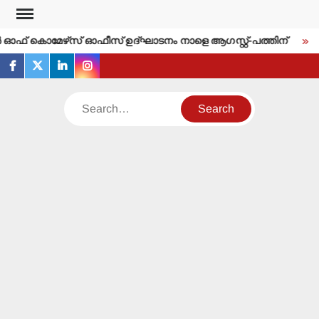
Skip
to
ര്‍ ഓഫ് കൊമേഴ്‌സ് ഓഫീസ് ഉദ്ഘാടനം നാളെ ആഗസ്റ്റ്-പത്തിന്
ഇ
content
facebook
twitter
linkedin
instagram
Search