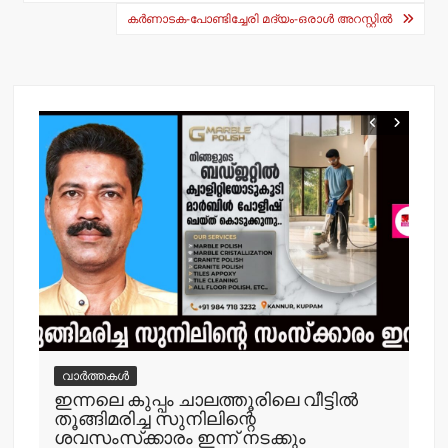
p
o
കര്‍ണാടക-പോണ്ടിച്ചേരി മദ്യം-ഒരാള്‍ അറസ്റ്റില്‍
k
വാർത്തകൾ
വ
ഇന്നലെ കുപ്പം ചാലത്തൂരിലെ വീട്ടില്‍
ക
തൂങ്ങിമരിച്ച സുനിലിന്റെ
അറസ
ശവസംസ്‌ക്കാരം ഇന്ന് നടക്കും