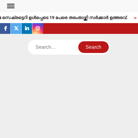
Skip
to
രട്ടെറി ഉള്‍പ്പെടെ 19 പേരെ തരംതാഴ്ത്തി സര്‍ക്കാര്‍ ഉത്തരവ്.
ത
content
facebook
twitter
linkedin
instagram
Search