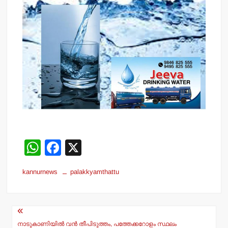
W
F
X
h
a
kannurnews
palakkyamthattu
at
c
s
e
Post
A
b
നാടുകാണിയില്‍ വന്‍ തീപിടുത്തം, പത്തേക്കറോളം സ്ഥലം