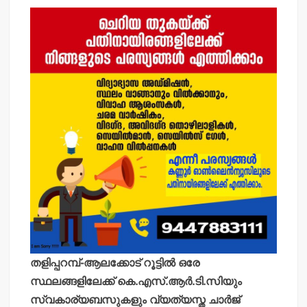
തളിപ്പറമ്പ്-ആലക്കോട് റൂട്ടില്‍ ഒരേ
സ്ഥലങ്ങളിലേക്ക് കെ.എസ്.ആര്‍.ടി.സിയും
സ്വകാര്യബസുകളും വ്യത്യസ്ത ചാര്‍ജ്