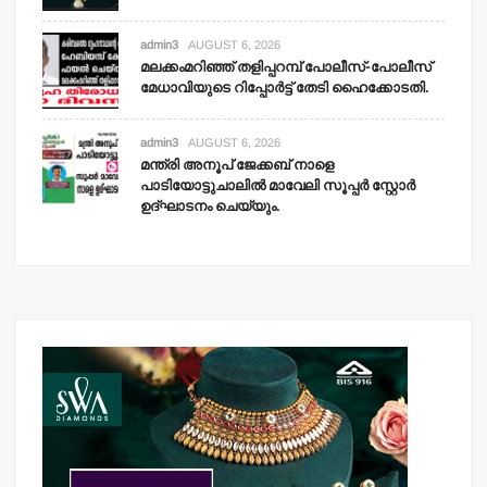
admin3
AUGUST 6, 2026
മലക്കംമറിഞ്ഞ് തളിപ്പറമ്പ് പോലീസ്-പോലീസ്
മേധാവിയുടെ റിപ്പോര്‍ട്ട് തേടി ഹൈക്കോടതി.
admin3
AUGUST 6, 2026
മന്ത്രി അനൂപ് ജേക്കബ് നാളെ
പാടിയോട്ടുചാലില്‍ മാവേലി സൂപ്പര്‍ സ്റ്റോര്‍
ഉദ്ഘാടനം ചെയ്യും.