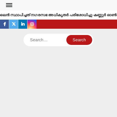
Skip
to
്‍ സ്ഥാപിച്ചത് നഗരസഭ അധികൃതര്‍ പരിശോധിച്ചു-കണ്ണൂര്‍ ഓണ്‍ലൈന
content
facebook
twitter
linkedin
instagram
Search