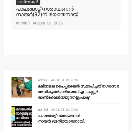
വാർത്തകൾ
വ
പാലങ്ങാട്ട് നാരായണന്‍
പൊ
നായര്‍(92)നിര്യാതനായി.
നഗ
ചക
admin3
August 10, 2026
adm
admin3
AUGUST 10, 2026
മലിനജല പൈപ്പ്‌ലൈന്‍ സ്ഥാപിച്ചത് നഗരസഭ
അധികൃതര്‍ പരിശോധിച്ചു-കണ്ണൂര്‍
ഓണ്‍ലൈന്‍ന്യൂസ് ഇംപാക്ട്‌
admin3
AUGUST 10, 2026
പാലങ്ങാട്ട് നാരായണന്‍
നായര്‍(92)നിര്യാതനായി.