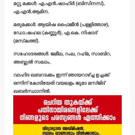
മറ്റു മക്കള്‍: എ.എന്‍.ഷാഹിര്‍ (ബിസിനസ്),
എ.എന്‍.ആമിന.
മരുമക്കള്‍: ആയിഷ ഫൈജീന്‍ (പള്ളിത്താഴ),
ഡോ.ഷഹല (കണ്ണൂര്‍), എ.കെ. നിഷാദ്
(മസ്‌കത്ത്).
സഹോദരങ്ങള്‍: ജമീല, റംല, റഹ്‌മ, സാബിറ,
അബ്ദുല്‍ സലാം,
വാഹിദ ഖബറടക്കം ഇന്ന് ഞായറാഴ്ച്ച ഉച്ചക്ക്
ഒന്നിന് കോടിയേരി വയലളം ജുമാ മസ്ജിദ്
ഖബര്‍സ്ഥാനില്‍.