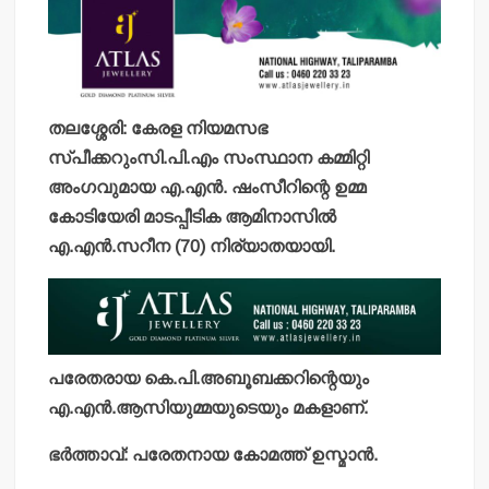
തലശ്ശേരി: കേരള നിയമസഭ
സ്പീക്കറുംസി.പി.എം സംസ്ഥാന കമ്മിറ്റി
അംഗവുമായ എ.എന്‍. ഷംസീറിന്റെ ഉമ്മ
കോടിയേരി മാടപ്പീടിക ആമിനാസില്‍
എ.എന്‍.സറീന (70) നിര്യാതയായി.
പരേതരായ കെ.പി.അബൂബക്കറിന്റെയും
എ.എന്‍.ആസിയുമ്മയുടെയും മകളാണ്.
ഭര്‍ത്താവ്: പരേതനായ കോമത്ത് ഉസ്മാന്‍.