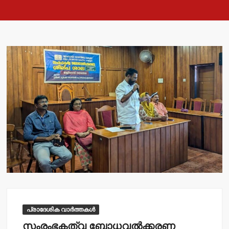
പ്രാദേശിക വാർത്തകൾ
സംരംഭകത്വ ബോധവല്‍ക്കരണ