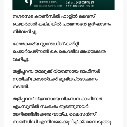
നഗരസഭ കൗണ്‍സില്‍ ഹാളില്‍ വൈസ്
ചെയര്‍മാന്‍ കല്ലിങ്കീല്‍ പത്മനാഭന്‍ ഉദ്ഘാടനം
നിര്‍വഹിച്ചു.
ക്ഷേമകാര്യ സ്റ്റാന്‍ഡിങ് കമ്മിറ്റി
ചെയര്‍പേഴ്‌സണ്‍ കെ.കെ.റജില അധ്യക്ഷത
വഹിച്ചു.
തളിപ്പറമ്പ് താലൂക്ക് വ്യവസായ ഓഫീസര്‍
സതീഷ് കോടഞ്ചേരി മുഖ്യപ്രഭാഷണം
നടത്തി.
തളിപ്പറമ്പ് വ്യവസായ വികസന ഓഫീസര്‍
എം.സുനില്‍ സംരംഭം തുടങ്ങുന്നവര്‍
അറിഞ്ഞിരിക്കേണ്ട വായ്പ, ലൈസന്‍സ്
സബ്‌സിഡി എന്നിവയെക്കുറിച്ച് ക്ലാസെടുത്തു.