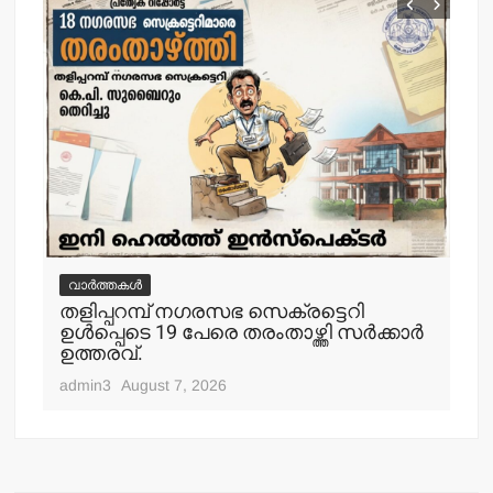
വാർത്തകൾ
വ
തളിപ്പറമ്പ് നഗരസഭ സെക്രട്ടെറി
തള
ഉള്‍പ്പെടെ 19 പേരെ തരംതാഴ്ത്തി സര്‍ക്കാര്‍
കാ
ഉത്തരവ്.
adm
admin3
August 7, 2026