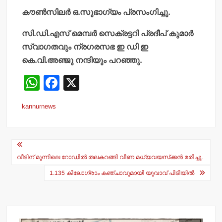
കൗണ്‍സിലര്‍ ഒ.സുഭാഗ്യം പ്രസംഗിച്ചു.
സി.ഡി.എസ് മെമ്പര്‍ സെക്രട്ടറി പ്രദീപ് കുമാര്‍
സ്വാഗതവും ന്രഗരസഭ ഇ ഡി ഇ
കെ.വി.അഞ്ജു നന്ദിയും പറഞ്ഞു.
W
F
X
h
a
kannurnews
at
c
s
e
Post
A
b
navigation
p
o
വീടിന് മുന്നിലെ റോഡില്‍ തലകറങ്ങി വീണ മധ്യവയസ്‌ക്കന്‍ മരിച്ചു.
p
o
1.135 കിലോഗ്രാം കഞ്ചാവുമായി യുവാവ് പിടിയില്‍
k