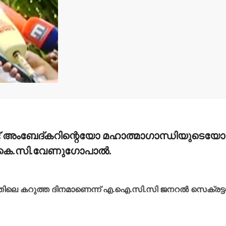
മന്ത്രി അനൂപ് ജേക്കബ്
നാളെ
പാടിയോട്ടുചാലില്‍
മാവേലി സൂപ്പര്‍ സ്റ്റോര്‍
ഉദ്ഘാടനം ചെയ്യും.
admin3
August 6, 2026
ണ്ട് അംബേദ്കറിന്റെയോ മഹാത്മാഗാന്ധിയുടെയോ
ന് കെ.സി.വേണുഗോപാല്‍.
്യത്തിലെ കറുത്ത ദിനമാണെന്ന് എ.ഐ.സി.സി ജനറല്‍ സെക്രട്ട