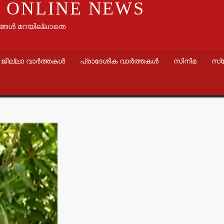
 ONLINE NEWS
ങ്ങൾ മറയില്ലാതെ
ജില്ലാ വാർത്തകൾ
പ്രാദേശിക വാർത്തകൾ
സിനിമ
സ്
വാർത്തകൾ
തളിപ്പറമ്
സെക്രട്ടെറ
19 പേരെ തര
സര്‍ക്കാര്‍
admin3
Augus
വാർത്തകൾ