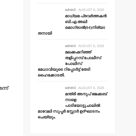
admin3
AUGUST 6, 2026
മാധ്യമ പ്രവര്‍ത്തകന്‍
ബി.എ.അലി
മൊഗ്രാല്‍(64)നിര്യാ
തനായി
admin3
AUGUST 6, 2026
മലക്കംമറിഞ്ഞ്
തളിപ്പറമ്പ് പോലീസ്-
പോലീസ്
മേധാവിയുടെ റിപ്പോര്‍ട്ട് തേടി
ഹൈക്കോടതി.
്ന്
admin3
AUGUST 6, 2026
മന്ത്രി അനൂപ് ജേക്കബ്
നാളെ
പാടിയോട്ടുചാലില്‍
മാവേലി സൂപ്പര്‍ സ്റ്റോര്‍ ഉദ്ഘാടനം
ചെയ്യും.