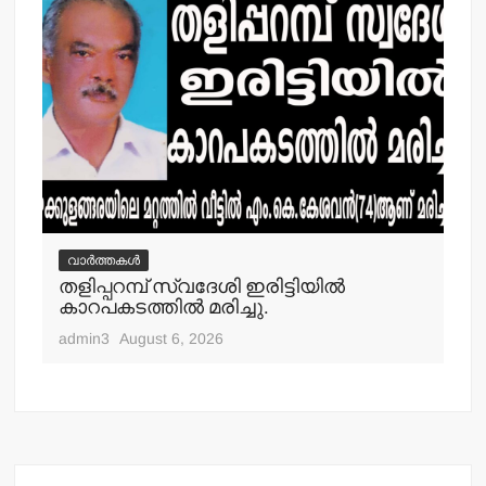
വാർത്തകൾ
വ
തളിപ്പറമ്പ് സ്വദേശി ഇരിട്ടിയില്‍
മാ
്‍
കാറപകടത്തില്‍ മരിച്ചു.
മൊ
admin3
August 6, 2026
adm