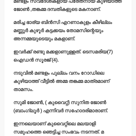
മണ്ടളം സ്വദേശികളായ പരേതനായ കുഴിയാത്ത്
ജോൺ ,തങ്കമ്മ ദമ്പതികളുടെ മകനാണ്.
മരിച്ച ഭാര്യ ബിൻസി എറണാകുളം കീഴില്ലം
മണ്ണൂർ കുഴൂർ കട്ടക്കയം തോമസിന്റെയും
അന്നമ്മയുടെയും മകളാണ്.
ഇവർക്ക് രണ്ടു മക്കളാണുള്ളത്. ടെസമരിയ(7)
ഐഡൻ സൂരജ് (4).
നടുവിൽ മണ്ടളം പുല്ലം വനം റോഡിലെ
കുഴിയാത്ത് വീട്ടിൽ അമ്മ തങ്കമ്മ മാത്രമാണ്
താമസം.
സുമി ജോൺ, ( കുവൈറ്റ്) സുനിത ജോൺ
(ബാംഗ്ലൂർ ) എന്നിവർ സഹോദരിമാരാണ്.
ഇന്നലെയാണ് കുവൈറ്റിലെ മലയാളി
സമുഹത്തെ ഞെട്ടിച്ച സംഭവം നടന്നത്. മ