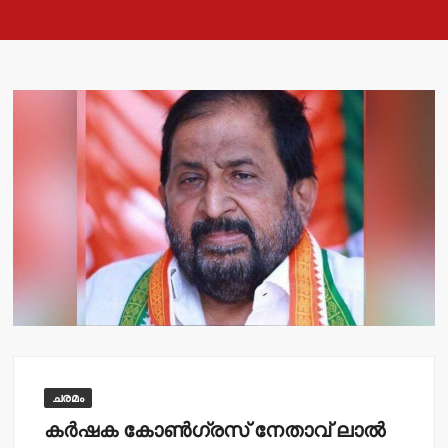
ചരമം
കര്‍ഷക കോണ്‍ഗ്രസ് നേതാവ് ലാല്‍