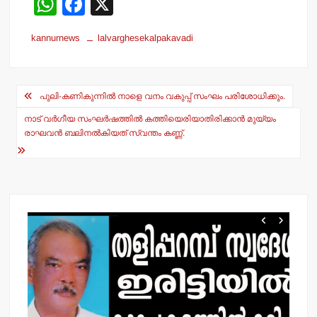
W
F
X
h
a
kannurnews
lalvarghesekalpakavadi
at
c
s
e
Post
A
b
പുലി-കണികുന്നില്‍ നാളെ വനം വകുപ്പ് സംഘം പരിശോധിക്കും.
navigation
p
o
നാട് വര്‍ഗീയ സംഘര്‍ഷത്തില്‍ കത്തിയെരിയാതിരിക്കാന്‍ മുയ്യം
p
o
രാഘവന്‍ ബലിനല്‍കിയത് സ്വന്തം കണ്ണ്.
k