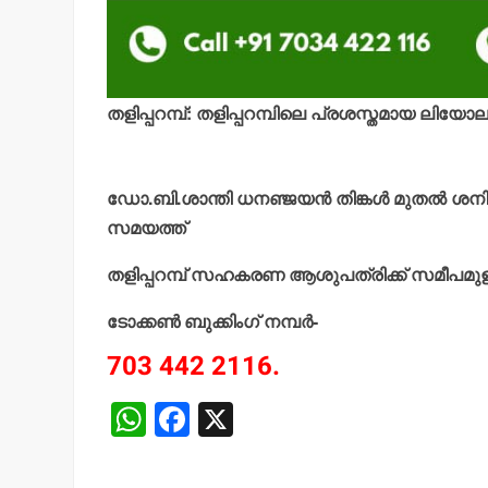
തളിപ്പറമ്പ്: തളിപ്പറമ്പിലെ പ്രശസ്തമായ ലി
ഡോ.ബി.ശാന്തി ധനഞ്ജയന്‍ തിങ്കള്‍ മുതല്‍ ശന
സമയത്ത്
തളിപ്പറമ്പ് സഹകരണ ആശുപത്രിക്ക് സമീപമു
ടോക്കണ്‍ ബുക്കിംഗ് നമ്പര്‍-
703 442 2116.
W
F
X
h
a