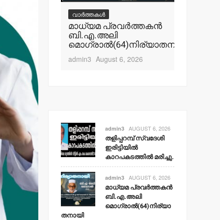
് സ്വദേശി
മലക്കംമറ
വാർത്തകൾ
‍
തളിപ്പറമ
മാധ്യമ പ്രവര്‍ത്തകന്‍
ല്‍ മരിച്ചു.
പോലീസ്
ബി.എ.അലി
റിപ്പോര്‍ട്
മൊഗ്രാല്‍(64)നിര്യാതനായി
t 6, 2026
ഹൈക്കോ
admin3
August 6, 2026
admin3
Aug
AUGUST 6, 2026
admin3
തളിപ്പറമ്പ് സ്വദേശി
ഇരിട്ടിയില്‍
കാറപകടത്തില്‍ മരിച്ചു.
AUGUST 6, 2026
admin3
മാധ്യമ പ്രവര്‍ത്തകന്‍
ബി.എ.അലി
മൊഗ്രാല്‍(64)നിര്യാ
തനായി