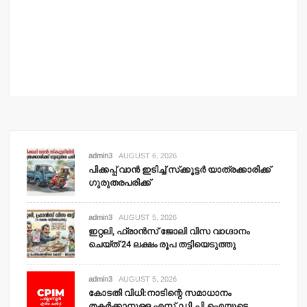
വ
കോ
തക
നീക
adm
admin3
AUGUST 6, 2026
പിക്കപ്പ് വാന്‍ ഇടിച്ച് സ്‌ക്കൂട്ടര്‍ യാത്രക്കാരിക്ക്
ഗുരുതരപരിക്ക്
admin3
AUGUST 5, 2026
ഇറ്റലി, ഫ്രാന്‍സ് ജോലി വിസ വാഗ്ദാനം
ചെയ്ത് 24 ലക്ഷം രൂപ തട്ടിയെടുത്തു
admin3
AUGUST 5, 2026
കോടതി വിധി:നാടിന്റെ സമാധാനം
തകര്‍ക്കാനുള്ള എസ്.ഡി.പി.ഐയുടെ