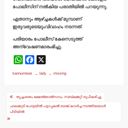
പോലീസിന് നല്‍കിയ പരാതിയില്‍ പറയുന്നു.
ഏതാനും ആഴ്ച്ചകള്‍ക്ക് മുമ്പാണ്
ഇരുവരുടെയുംവിവാഹം നടന്നത്.
പരിയാരം പോലീസ് കേസെടുത്ത്
അന്വേഷണമാരംഭിച്ചു.
W
F
X
h
a
kannurnews
lady
missing
at
c
s
e
Post
A
b
തൃച്ചംബരം ക്ഷേത്രോല്‍സവം: സബ്കമ്മറ്റി രൂപീകരിച്ചു.
navigation
p
o
ചാലക്കുടി പോട്ടയില്‍ പട്ടാപ്പകല്‍ ബാങ്ക് കവര്‍ച്ച നടത്തിയയാള്‍
p
o
പിടിയില്‍
k