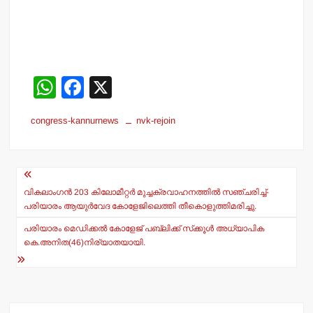
W
F
X
h
a
congress-kannurnews
nvk-rejoin
at
c
s
e
Post
A
b
navigation
p
o
വികലാംഗന്‍ 203 കിലോമീറ്റര്‍ മുച്ചക്രവാഹനത്തില്‍ സഞ്ചരിച്ച്-
പരിയാരം ആയുര്‍വേദ കോളേജിലെത്തി തീകൊളുത്തിമരിച്ചു.
p
o
പരിയാരം മെഡിക്കല്‍ കോളേജ് പബ്ലിക്ക് സ്‌ക്കൂള്‍ അധ്യാപിക
k
കെ.അനിത(46)നിര്യാതയായി.