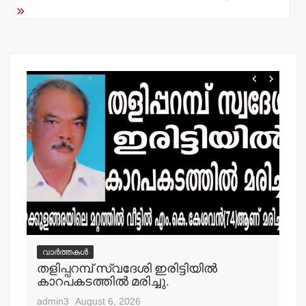
k
വാർത്തകൾ
വ
തളിപ്പറമ്പ് സ്വദേശി ഇരിട്ടിയില്‍
മാ
്‍
കാറപകടത്തില്‍ മരിച്ചു.
മൊ
admin3
August 6, 2026
adm