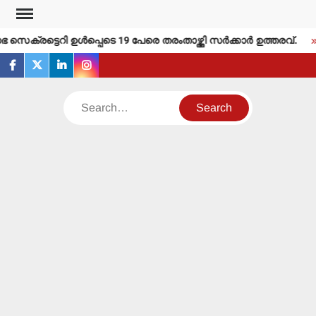
Skip
to
െക്രട്ടെറി ഉള്‍പ്പെടെ 19 പേരെ തരംതാഴ്ത്തി സര്‍ക്കാര്‍ ഉത്തരവ്.
content
facebook
twitter
linkedin
instagram
Search