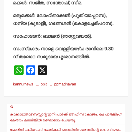
മക്കള്‍: സജിത, സന്തോഷ്, സീമ.
മരുമക്കള്‍: ലോഹിതാക്ഷന്‍ (പുതിയാപ്പറമ്പ),
ധന്യ (കൂടാളി), ഗണേശന്‍ (കൊളച്ചേരിപറമ്പ).
സഹോദരന്‍: ബാലന്‍ (ഞാറ്റുവയല്‍).
സംസ്‌കാരം നാളെ വെള്ളിയാഴ്ച രാവിലെ 9.30
ന് തലോറ സമുദായ ശ്മശാനത്തില്‍.
W
F
X
h
a
kannurnews
obit
ppmadhavan
at
c
s
e
Post
A
b
navigation
p
o
കാക്കാത്തോട് ബസ്റ്റാന്റ് ഇനി പാര്‍ക്കിങ്ങ് ഫീസ് കേന്ദ്രം, പേ പാര്‍ക്കിംഗ്
കേന്ദ്രം കല്ലിങ്കീല്‍ ഉദ്ഘാടനം ചെയ്തു.
p
o
പോരില്‍ കലിയടങ്ങി പോര്‍ക്കലി-തൊഴില്‍സമരത്തിന്റെ മഹാവിജയം.