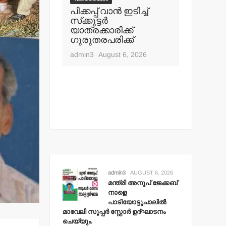
ൂപ് ജേക്കബ്
പിക്കപ്പ് വാന്‍ ഇടിച്ച്
ഇറ്റലി, 
സ്‌ക്കൂട്ടര്‍
വിസ വാഗ
ുചാലില്‍
യാത്രക്കാരിക്ക്
24 ലക്ഷം
ര്‍ സ്റ്റോര്‍
ഗുരുതരപരിക്ക്
തട്ടിയെട
 ചെയ്യും.
admin3
August 6, 2026
admin3
Aug
t 6, 2026
admin3
AUGUST 6, 2026
മന്ത്രി അനൂപ് ജേക്കബ്
നാളെ
പാടിയോട്ടുചാലില്‍
മാവേലി സൂപ്പര്‍ സ്റ്റോര്‍ ഉദ്ഘാടനം
ചെയ്യും.