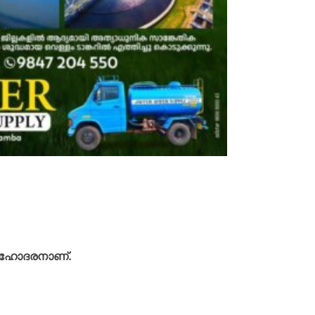
 സഹോദരനാണ്.