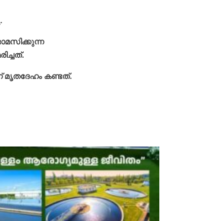
.
ാമസിക്കുന്ന
ച്ചത്.
് മൃതദേഹം കണ്ടത്.