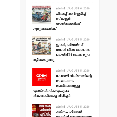
admin3
AUGUST 6, 2026
പിക്കപ്പ് വാന്‍ ഇടിച്ച്
സ്‌ക്കൂട്ടര്‍
യാത്രക്കാരിക്ക്
ഗുരുതരപരിക്ക്
admin3
AUGUST 5, 2026
ഇറ്റലി, ഫ്രാന്‍സ്
ജോലി വിസ വാഗ്ദാനം
ചെയ്ത് 24 ലക്ഷം രൂപ
തട്ടിയെടുത്തു
admin3
AUGUST 5, 2026
കോടതി വിധി:നാടിന്റെ
സമാധാനം
തകര്‍ക്കാനുള്ള
എസ്.ഡി.പി.ഐയുടെ
നീക്കങ്ങള്‍ക്കേറ്റ തിരിച്ചടി
admin3
AUGUST 5, 2026
കരിമ്പം-ഹിലാല്‍
നഗറില്‍ തെരുവുനായ