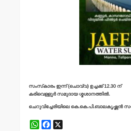
സംസ്‌കാരം ഇന്ന് (ചൊവ്വ) ഉച്ചക്ക് 12.30 ന്
കരിവെള്ളൂര്‍ സമുദായ ശ്മശാനത്തില്‍.
ചെറുവിച്ചേരിയിലെ കെ.കെ.പി.ബാലകൃഷ്ണന്‍
W
F
X