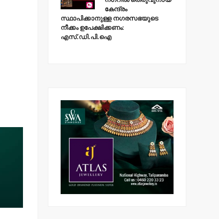
കേന്ദ്രം
സ്ഥാപിക്കാനുള്ള നഗരസഭയുടെ
നീക്കം ഉപേക്ഷിക്കണം:
എസ്.ഡി.പി.ഐ