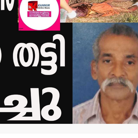
കരിമ്പം-ഹിലാല്‍
മന്ത്രി അന
നഗറില്‍ തെരുവുനായ
നാളെ
കേന്ദ്രം
പാടിയോട്ട
സ്ഥാപിക്കാനുള്ള
മാവേലി സൂപ്പ
നഗരസഭയുടെ നീക്കം
ഉദ്ഘാടനം
ഉപേക്ഷിക്കണം:
admin3
Augus
എസ്.ഡി.പി.ഐ
admin3
August 5, 2026