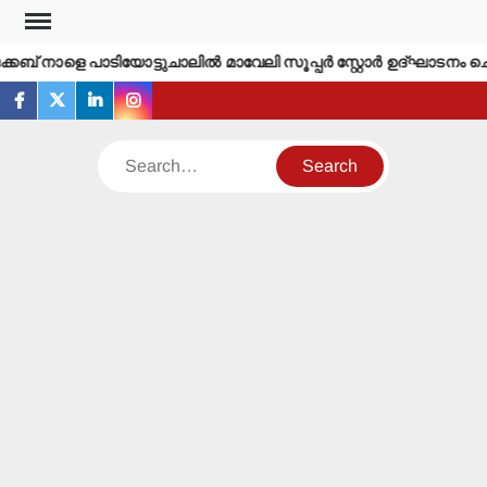
Skip
to
കബ് നാളെ പാടിയോട്ടുചാലില്‍ മാവേലി സൂപ്പര്‍ സ്റ്റോര്‍ ഉദ്ഘാടനം ചെ
content
facebook
twitter
linkedin
instagram
Search