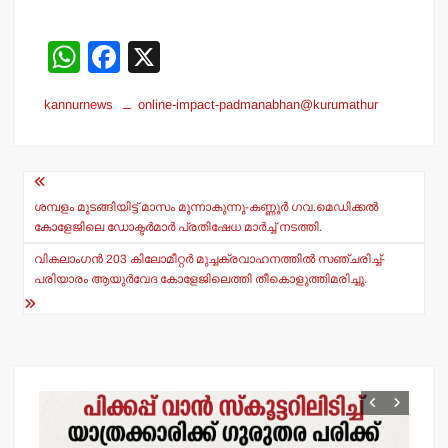
W
F
X
h
a
kannurnews
online-impact-padmanabhan@kurumathur
at
c
s
e
Post
A
b
navigation
p
o
ശമ്പളം മുടങ്ങിയിട്ട് മാസം മൂന്നാകുന്നു-കണ്ണൂര്‍ ഗവ.മെഡിക്കല്‍
കോളേജിലെ ഡോക്ടര്‍മാര്‍ പ്രതിഷേധ മാര്‍ച്ച് നടത്തി.
p
o
വികലാംഗന്‍ 203 കിലോമീറ്റര്‍ മുച്ചക്രവാഹനത്തില്‍ സഞ്ചരിച്ച്-
k
പരിയാരം ആയുര്‍വേദ കോളേജിലെത്തി തീകൊളുത്തിമരിച്ചു.