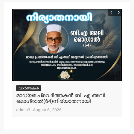
വാർത്തകൾ
വ
മാധ്യമ പ്രവര്‍ത്തകന്‍ ബി.എ.അലി
മല
മൊഗ്രാല്‍(64)നിര്യാതനായി
പോ
ഹ
admin3
August 6, 2026
adm