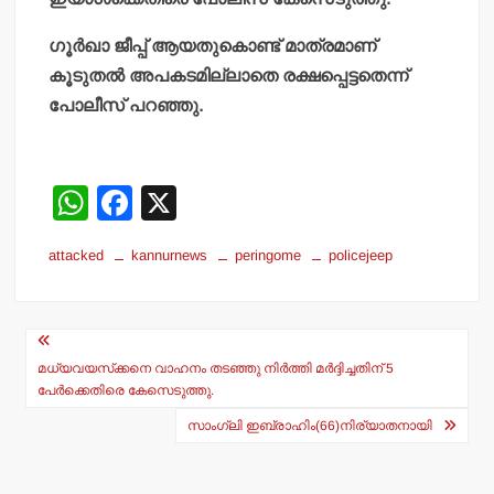
ഗൂര്‍ഖാ ജീപ്പ് ആയതുകൊണ്ട് മാത്രമാണ്
കൂടുതല്‍ അപകടമില്ലാതെ രക്ഷപ്പെട്ടതെന്ന്
പോലീസ് പറഞ്ഞു.
W
F
X
h
a
attacked
kannurnews
peringome
policejeep
at
c
s
e
Post
A
b
navigation
p
o
മധ്യവയസ്‌ക്കനെ വാഹനം തടഞ്ഞു നിര്‍ത്തി മര്‍ദ്ദിച്ചതിന് 5
പേര്‍ക്കെതിരെ കേസെടുത്തു.
p
o
സാംഗ്ലി ഇബ്രാഹിം(66)നിര്യാതനായി
k