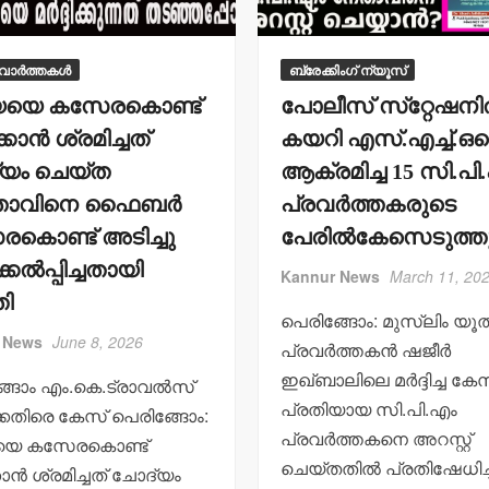
പിക്കപ്പ് വാന്‍ ഇടിച്ച്
സ്‌ക്കൂട്ടര്‍
യാത്രക്കാരിക്ക്
 വാർത്തകൾ
ബ്രേക്കിംഗ് ന്യൂസ്
ഗുരുതരപരിക്ക്
്യയെ കസേരകൊണ്ട്
പോലീസ് സ്‌റ്റേഷനില
admin3
August 6, 2026
ിക്കാന്‍ ശ്രമിച്ചത്
കയറി എസ്.എച്ച്.ഒ
യം ചെയ്ത
ആക്രമിച്ച 15 സി.പി
ത്താവിനെ ഫൈബര്‍
പ്രവര്‍ത്തകരുടെ
കൊണ്ട് അടിച്ചു
പേരില്‍കേസെടുത്തു
കേല്‍പ്പിച്ചതായി
Kannur News
March 11, 20
ി
പെരിങ്ങോം: മുസ്ലിം യൂത്ത
 News
June 8, 2026
പ്രവര്‍ത്തകന്‍ ഷജീര്‍
ഇഖ്ബാലിലെ മര്‍ദ്ദിച്ച ക
്ങോം എം.കെ.ട്രാവല്‍സ്
പ്രതിയായ സി.പി.എം
കെതിരെ കേസ് പെരിങ്ങോം:
പ്രവര്‍ത്തകനെ അറസ്റ്റ്
യയെ കസേരകൊണ്ട്
ചെയ്തതില്‍ പ്രതിഷേധിച്ച
ിക്കാന്‍ ശ്രമിച്ചത് ചോദ്യം