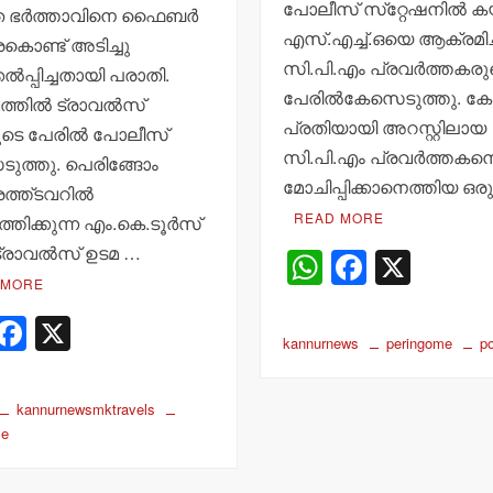
പോലീസ് സ്‌റ്റേഷനില്‍ ക
 ഭര്‍ത്താവിനെ ഫൈബര്‍
എസ്.എച്ച്.ഒയെ ആക്രമിച്
ൊണ്ട് അടിച്ചു
സി.പി.എം പ്രവര്‍ത്തകരു
ല്‍പ്പിച്ചതായി പരാതി.
പേരില്‍കേസെടുത്തു. 
തില്‍ ട്രാവല്‍സ്
പ്രതിയായി അറസ്റ്റിലായ
ടെ പേരില്‍ പോലീസ്
സി.പി.എം പ്രവര്‍ത്തകന
ുത്തു. പെരിങ്ങോം
മോചിപ്പിക്കാനെത്തിയ ഒര
ത്ത്ടവറില്‍
READ MORE
ത്തിക്കുന്ന എം.കെ.ടൂര്‍സ്
ട്രാവല്‍സ് ഉടമ …
W
F
X
 MORE
h
a
W
F
X
at
c
kannurnews
peringome
po
h
a
s
e
t
c
A
b
kannurnewsmktravels
s
e
p
o
me
A
b
p
o