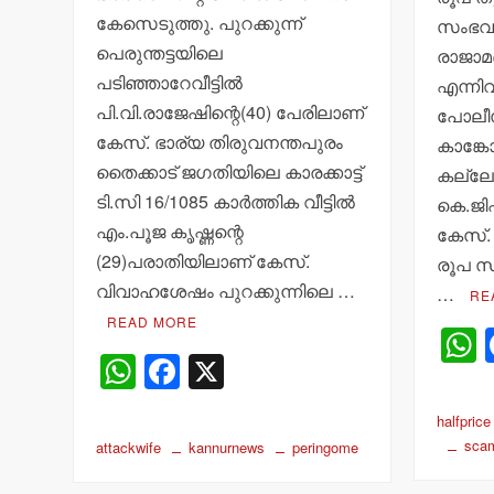
കേസെടുത്തു. പുറക്കുന്ന്
സംഭവത്
പെരുന്തട്ടയിലെ
രാജാമ
പടിഞ്ഞാറേവീട്ടില്‍
എന്നിവ
പി.വി.രാജേഷിന്റെ(40) പേരിലാണ്
പോലീസ
കേസ്. ഭാര്യ തിരുവനന്തപുരം
കാങ്ക
തൈക്കാട് ജഗതിയിലെ കാരക്കാട്ട്
കല്ലേന്
ടി.സി 16/1085 കാര്‍ത്തിക വീട്ടില്‍
കെ.ജി
എം.പൂജ കൃഷ്ണന്റെ
കേസ്. 
(29)പരാതിയിലാണ് കേസ്.
രൂപ സ്‌
വിവാഹശേഷം പുറക്കുന്നിലെ …
…
RE
READ MORE
W
F
X
h
a
a
halfprice
at
c
sca
attackwife
kannurnews
peringome
s
e