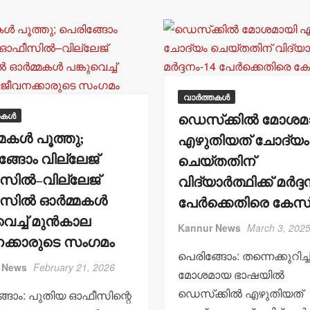
p
o
k
p
o
k
വാർത്തകൾ
തകൾ
ഡെസ്‌ക്കില്‍ മോശമ
്മകള്‍ പൂത്തു;
എഴുതിയത് ചോദ്യം
ങ്ങോം വില്ലേജ്
ചെയ്തതിന്
ില്‍–വില്ലേജ്
വിദ്യാര്‍ത്ഥിക്ക് മര്‍ദ്
ല്‍ ഓര്‍മ്മകള്‍
പേര്‍ക്കെതിരെ കേസ
വെച്ച് മുന്‍കാല
Kannur News
March 3, 202
ക്കാരുടെ സംഗമം
പെരിങ്ങോം: തന്നെക്കുറിച്ച
 News
February 21, 2026
മോശമായ ഭാഷയില്‍
ഡെസ്‌ക്കില്‍ എഴുതിയത്
്ങോം: പുതിയ ഓഫീസിന്റെ