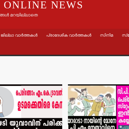
 ONLINE NEWS
ങ്ങൾ മറയില്ലാതെ
ജില്ലാ വാർത്തകൾ
പ്രാദേശിക വാർത്തകൾ
സിനിമ
സ്
വാർത്തകൾ
തളിപ്പറമ്പ
ഇരിട്ടിയില്
കാറപകടത്തി
admin3
Augus
വാർത്തകൾ