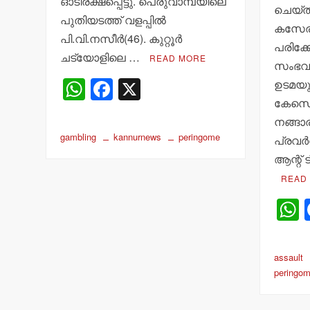
ഓടിരക്ഷപ്പെട്ടു. പെരുവാമ്പയിലെ
ചെയ്ത
പുതിയടത്ത് വളപ്പില്‍
കസേരക
പി.വി.നസീര്‍(46). കുറ്റൂര്‍
പരിക്കേ
ചട്യോളിലെ …
READ MORE
സംഭവത്
W
F
X
ഉടമയു
കേസെട
h
a
നങ്ങാര
at
c
gambling
kannurnews
peringome
പ്രവര്‍
s
e
ആന്റ് 
A
b
READ
p
o
p
o
k
a
assault
peringo