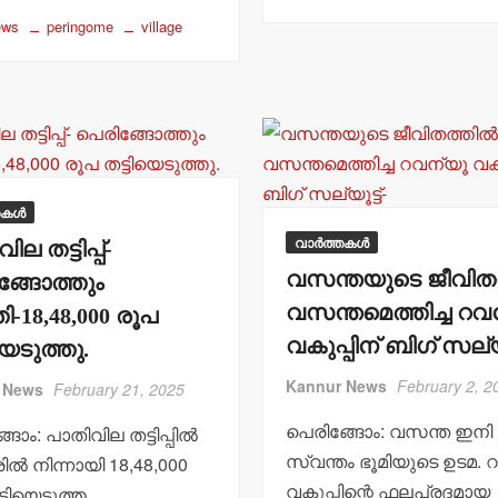
t
c
A
b
ews
peringome
village
s
e
p
o
A
b
p
o
p
o
k
p
o
k
തകൾ
വാർത്തകൾ
ല തട്ടിപ്പ്-
വസന്തയുടെ ജീവിതത
ങ്ങോത്തും
വസന്തമെത്തിച്ച റവ
-18,48,000 രൂപ
വകുപ്പിന് ബിഗ് സല്യൂ
യെടുത്തു.
Kannur News
February 2, 2
 News
February 21, 2025
പെരിങ്ങോം: വസന്ത ഇനി
ങോം: പാതിവില തട്ടിപ്പില്‍
സ്വന്തം ഭൂമിയുടെ ഉടമ. 
ില്‍ നിന്നായി 18,48,000
വകുപ്പിന്റെ ഫലപ്രദമായ
്ടിയെടുത്ത