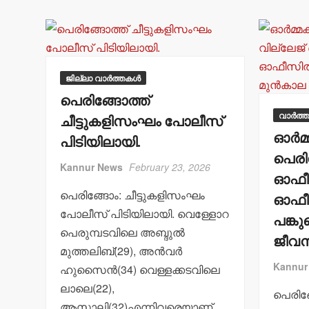
ജില്ലാ വാർത്തകൾ
പെരിങ്ങോത്ത്
വാർത്
ചീട്ടുകളിസംഘം പോലീസ്
ഓര്‍മ
പിടിയിലായി.
പെരി
Kannur News
February 23, 2026
ഓഫീസ
പെരിങ്ങോം: ചീട്ടുകളിസംഘം
ഓഫീസി
പോലീസ് പിടിയിലായി. വെള്ളോറ
പങ്കു
പെരുമ്പടവിലെ അബ്ദുല്‍
ജീവന
മുത്തലിബ്(29), അന്‍വര്‍
Kannur
ഹുസൈന്‍(34) വെള്ളക്കടവിലെ
ലാലെ(22),
പെരിങ
ആസാലി(32)എന്നിവരെയാണ്