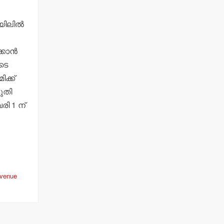
ം
ിലില്‍
കാന്‍
ടെ
ക്ക്
ുതി
ി 1 ന്
avenue