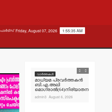
Friday, August 07, 2026
1:55:36 AM
പോർട്സ്
വാർത്തകൾ
വാർത്തകൾ
് സ്വദേശി
മാധ്യമ പ്രവര്‍ത്തകന്‍
മലക്കംമറ
‍
ബി.എ.അലി
തളിപ്പറമ
ല്‍ മരിച്ചു.
മൊഗ്രാല്‍(64)നിര്യാതനായി
പോലീസ്
റിപ്പോര്‍ട്
t 6, 2026
admin3
August 6, 2026
ഹൈക്കോ
admin3
Aug