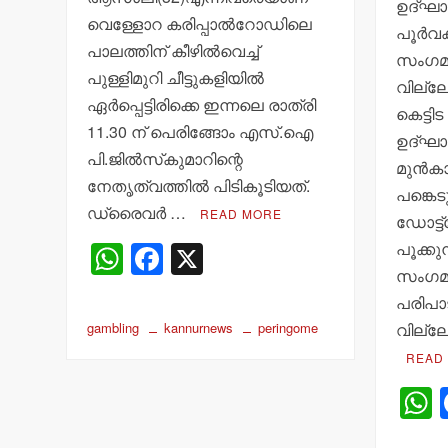
ഉദ്ഘാ
വെള്ളോറ കരിപ്പാല്‍റോഡിലെ
പൂര്‍
പാലത്തിന് കീഴില്‍വെച്ച്
സംഗമം
പുള്ളിമുറി ചീട്ടുകളിയില്‍
വില്ല
ഏര്‍പ്പെട്ടിരിക്കെ ഇന്നലെ രാത്രി
കെട്ടിട
11.30 ന് പെരിങ്ങോം എസ്.ഐ
ഉദ്ഘാ
പി.ജില്‍സ്‌കുമാറിന്റെ
മുന്‍
നേതൃത്വത്തില്‍ പിടികൂടിയത്.
പങ്കെട
ഡ്രൈവര്‍ …
READ MORE
ഡോട്ട്
W
F
X
പൂക്കുന
സംഗമം
h
a
പരിപാട
at
c
gambling
kannurnews
peringome
വില്ല
s
e
READ
A
b
p
o