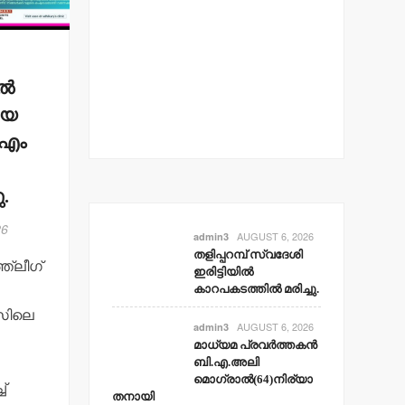
്‍
യെ
.എം
.
26
AUGUST 6, 2026
admin3
തളിപ്പറമ്പ് സ്വദേശി
്‌ലീഗ്
ഇരിട്ടിയില്‍
കാറപകടത്തില്‍ മരിച്ചു.
േസിലെ
AUGUST 6, 2026
admin3
മാധ്യമ പ്രവര്‍ത്തകന്‍
ബി.എ.അലി
മൊഗ്രാല്‍(64)നിര്യാ
്
തനായി