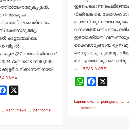
ഇടപെടലാണ് പെരിങ്ങോ
തില്‍അനന്തുകൃഷ്ണന്‍,
വില്ലേജിലെ മടക്കാംപൊയ
ണി, മഞ്ജുഷ
താമസിക്കുന്ന അണമുഖം
ര്‍ക്കെതിരെ പെരിങ്ങോം
വസന്ത(60)ക്ക് പട്ടയം ലഭിക്
് കേസെടുത്തു.
ഇടയാക്കിയത്. വസന്തയു
ോല്‍ കുളവയലിലെ
കൈവശമുണ്ടായിരുന്ന ഭൂമി
‍ വീട്ടില്‍
അനുവദിച്ച പട്ടയവും നിക
ഷയുടെ(37)പരാതിയിലാണ്
അടച്ച രേഖയും ഫെബ്രുവര
2024 ജൂലായ് 8 ന് 60,000
…
ക്കൂട്ടര്‍ ലഭിക്കുന്നതിനായി
READ MORE
AD MORE
W
F
X
W
F
X
h
a
h
a
at
c
kannurnews
peringome
r
t
c
s
e
vasantha
kannurnews
peringome
s
e
A
b
m
A
b
p
o