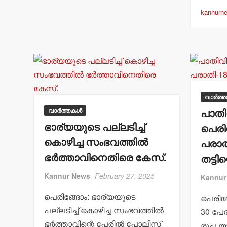
p
o
a
k
kannurn
വാർത്
വാർത്തകൾ
പാതിവി
ഭാര്യയുടെ പല്ലടിച്ച്
പെരി
കൊഴിച്ച സംഭവത്തില്‍
പരാതി
ഭര്‍ത്താവിനെതിരെ കേസ്.
തട്ടി
Kannur News
February 27, 2025
Kannur
പെരിങ്ങോം: ഭാര്യയുടെ
പെരിങ്
പല്ലടിച്ച് കൊഴിച്ച സംഭവത്തില്‍
30 പേര
ഭര്‍ത്താവിന്റെ പേരില്‍ പോലീസ്
രൂപ തട