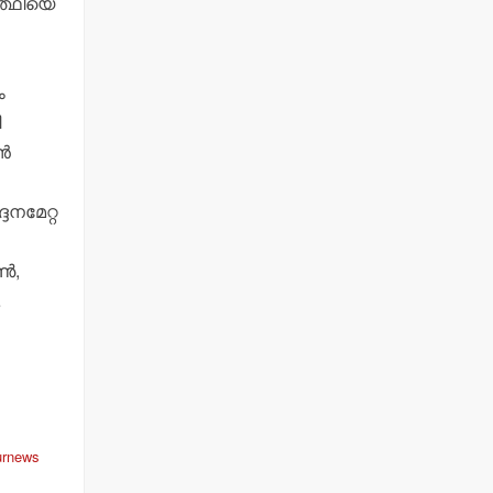
ത്ഥിയെ
ം
ി
്‍
്ദനമേറ്റ
്‍,
…
urnews