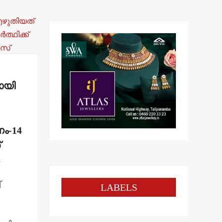
ായി
ദനം-14
്
5
്
LABELS