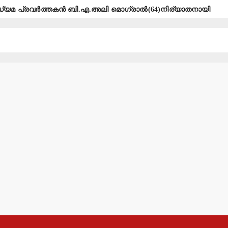
ധ്യമ പ്രവര്‍ത്തകന്‍ ബി.എ.അലി മൊഗ്രാല്‍(64)നിര്യാതനായി
്‍ട്ട് തേടി ഹൈക്കോടതി.
 സ്റ്റോര്‍ ഉദ്ഘാടനം ചെയ്യും.
്ടിയെടുത്തു
െ നീക്കങ്ങള്‍ക്കേറ്റ തിരിച്ചടി
നുള്ള നഗരസഭയുടെ നീക്കം ഉപേക്ഷിക്കണം: എസ്.ഡി.പി.ഐ
രയാക്കിയ യുവതി പോക്‌സോ കേസില്‍ അറസ്റ്റില്‍.
ര്‍ത്തകര്‍ക്ക് 18 വര്‍ഷം തടവും 9 ലക്ഷം പിഴയും ശിക്ഷ