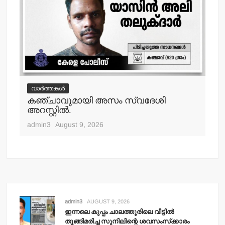
വാർത്തകൾ
വ
കഞ്ചാവുമായി അസം സ്വദേശി
ഓട
അറസ്റ്റില്‍.
മര
admin3
August 9, 2026
adm
admin3
AUGUST 9, 2026
ഇന്നലെ കുപ്പം ചാലത്തൂരിലെ വീട്ടില്‍
തൂങ്ങിമരിച്ച സുനിലിന്റെ ശവസംസ്‌ക്കാരം