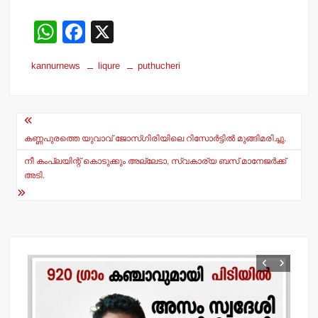
W
F
X
h
a
kannurnews
liqure
puthucheri
at
c
s
e
Post
A
b
navigation
p
o
കണ്ണപുരത്തെ യുവാവ് ജോസ്ഗിരിയിലെ റിസോര്‍ട്ടില്‍ മുങ്ങിമരിച്ചു.
p
o
നീ കംപ്ലയിന്റ് കൊടുക്കും അല്ലേടാ, സ്വകാര്യ ബസ് മാനേജര്‍ക്ക്
അടി.
k