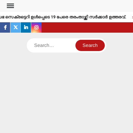
Skip
to
െക്രട്ടെറി ഉള്‍പ്പെടെ 19 പേരെ തരംതാഴ്ത്തി സര്‍ക്കാര്‍ ഉത്തരവ്.
content
facebook
twitter
linkedin
instagram
Search