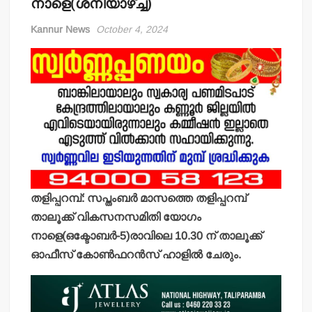
നാളെ(ശനിയാഴ്ച്ച)
Kannur News
October 4, 2024
തളിപ്പറമ്പ്: സപ്തംബര്‍ മാസത്തെ തളിപ്പറമ്പ്
താലൂക്ക് വികസനസമിതി യോഗം
നാളെ(ഒക്ടോബര്‍-5)രാവിലെ 10.30 ന് താലൂക്ക്
ഓഫീസ് കോണ്‍ഫറന്‍സ് ഹാളില്‍ ചേരും.