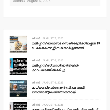
admin3
August 6, 2026
adm
admin3
AUGUST 7, 2026
തളിപ്പറമ്പ് നഗരസഭ സെക്രട്ടെറി ഉള്‍പ്പെടെ 19
പേരെ തരംതാഴ്ത്തി സര്‍ക്കാര്‍ ഉത്തരവ്.
admin3
AUGUST 6, 2026
തളിപ്പറമ്പ് സ്വദേശി ഇരിട്ടിയില്‍
കാറപകടത്തില്‍ മരിച്ചു.
admin3
AUGUST 6, 2026
മാധ്യമ പ്രവര്‍ത്തകന്‍ ബി.എ.അലി
മൊഗ്രാല്‍(64)നിര്യാതനായി
admin3
AUGUST 6, 2026
മലക്കംമറിഞ്ഞ് തളിപ്പറമ്പ് പോലീസ്-പോലീസ്