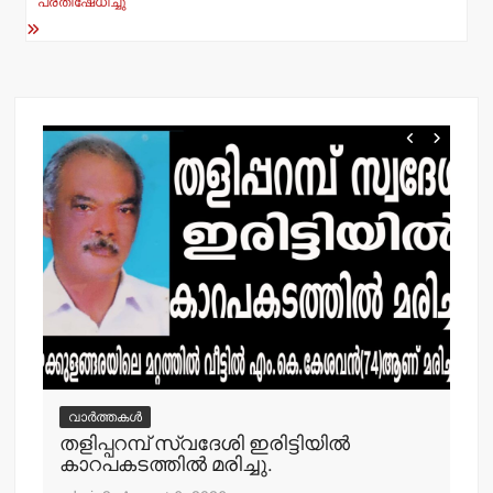
പ്രതിഷേധിച്ചു
വാർത്തകൾ
വ
തളിപ്പറമ്പ് സ്വദേശി ഇരിട്ടിയില്‍
മാ
്‍
കാറപകടത്തില്‍ മരിച്ചു.
മൊ