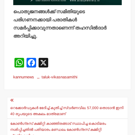
പൊതുജനങ്ങള്‍ക്ക് സമിതിയുടെ
പരിഗണനക്കായി പരാതികള്‍
സമര്‍പ്പിക്കാവുന്നതാണെന്ന് തഹസില്‍ദാര്‍
അറിയിച്ചു.
W
F
X
h
a
kannurnews
taluk-vikasnasamithi
at
c
s
e
Post
A
b
navigation
p
o
റെക്കോര്‍ഡുകള്‍ ഭേദിച്ച് കുതിച്ച് സ്വര്‍ണവില. 57,000 തൊടാന്‍ ഇനി
40 രൂപയുടെ അകലം മാത്രമാണ്
p
o
കോണ്‍ഗ്രസ് കമ്മിറ്റി കാഞ്ഞിരങ്ങാട് സ്ഥാപിച്ച കൊടിമരം
k
നശിപ്പിച്ചതില്‍ പരിയാരം മണ്ഡലം കോണ്‍ഗ്രസ് കമ്മിറ്റി