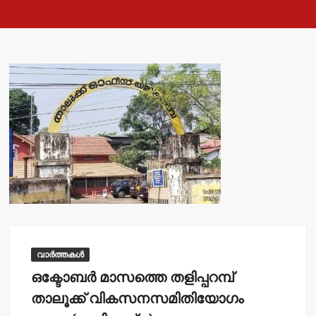
വാർത്തകൾ
ഒക്ടോബര്‍ മാസത്തെ തളിപ്പറമ്പ്
താലൂക്ക് വികസനസമിതിയോഗം