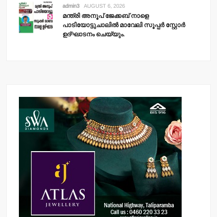
admin3
AUGUST 6, 2026
മന്ത്രി അനൂപ് ജേക്കബ് നാളെ
പാടിയോട്ടുചാലില്‍ മാവേലി സൂപ്പര്‍ സ്റ്റോര്‍
ഉദ്ഘാടനം ചെയ്യും.