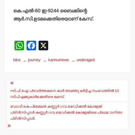
കെ.എല്‍-60 ഇ-9244 ബൈക്കിന്റെ
ആര്‍.സി.ഉടമക്കെതിരെയാണ് കേസ്.
W
F
X
h
a
bike
journey
kannurnews
underaged
at
c
s
e
Post
A
b
navigation
p
o
സി.പി.ഐ പ്രവര്‍ത്തകനെ കാര്‍ തടഞ്ഞു മര്‍ദ്ദിച്ച സംഭവത്തില്‍ 10
സിപിഎമ്മുകാര്‍ക്കെതിരെ കേസ്.
p
o
ഡോ.ടി.കെ.പ്രേമലത കണ്ണൂര്‍ ഗവ.മെഡിക്കല്‍ കോളേജ്
k
പ്രിന്‍സിപ്പാള്‍-കണ്ണൂര്‍ ഗവ.മെഡിക്കല്‍ കോളേജിലെ പ്രഥമ വനിതാ
പ്രിന്‍സിപ്പാള്‍.