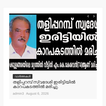
വാർത്തകൾ
വ
തളിപ്പറമ്പ് സ്വദേശി ഇരിട്ടിയില്‍
മാ
്‍
കാറപകടത്തില്‍ മരിച്ചു.
മൊ
admin3
August 6, 2026
adm