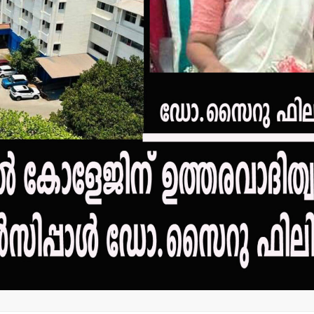
പിക്കപ്പ് വാന
സ്‌ക്കൂട്ടര്‍
യാത്രക്കാര
ഗുരുതരപരി
വാർത്തകൾ
admin3
Augus
പ്രായപൂര്‍ത്തിയാകാത്ത
പെണ്‍കുട്ടിയെ
ലൈംഗീകാതിക്രമത്തിനിരയാക്കിയ
യുവതി പോക്‌സോ കേസില്‍
അറസ്റ്റില്‍.
admin3
August 5, 2026