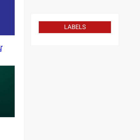
LABELS
്