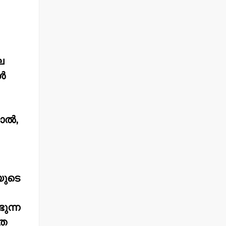
ല
്‍
ല്‍,
യുടെ
ുന്ന
തെ