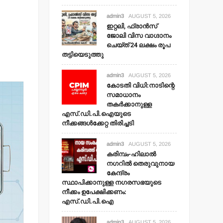
admin3
AUGUST 5, 2026
ഇറ്റലി, ഫ്രാന്‍സ്
ജോലി വിസ വാഗ്ദാനം
ചെയ്ത് 24 ലക്ഷം രൂപ
തട്ടിയെടുത്തു
admin3
AUGUST 5, 2026
കോടതി വിധി:നാടിന്റെ
സമാധാനം
തകര്‍ക്കാനുള്ള
എസ്.ഡി.പി.ഐയുടെ
നീക്കങ്ങള്‍ക്കേറ്റ തിരിച്ചടി
admin3
AUGUST 5, 2026
കരിമ്പം-ഹിലാല്‍
നഗറില്‍ തെരുവുനായ
കേന്ദ്രം
സ്ഥാപിക്കാനുള്ള നഗരസഭയുടെ
നീക്കം ഉപേക്ഷിക്കണം:
എസ്.ഡി.പി.ഐ
admin3
AUGUST 5, 2026