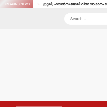
Skip
ുതരപരിക്ക്
BREAKING NEWS
ഇറ്റലി, ഫ്രാന്‍സ് ജോലി വിസ വാഗ്ദാനം ചെയ്ത് 24 ലക്
to
content
Search