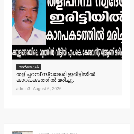
വാർത്തകൾ
വ
തളിപ്പറമ്പ് സ്വദേശി ഇരിട്ടിയില്‍
മാ
്‍
കാറപകടത്തില്‍ മരിച്ചു.
മൊ
admin3
August 6, 2026
adm