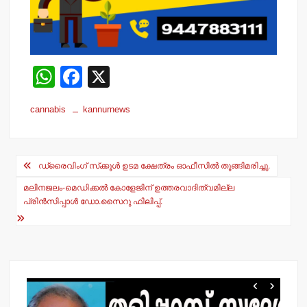
W
F
X
h
a
cannabis
kannurnews
at
c
s
e
Post
A
b
ഡ്രൈവിംഗ് സ്‌ക്കൂള്‍ ഉടമ ക്ഷേത്രം ഓഫീസില്‍ തൂങ്ങിമരിച്ചു.
navigation
p
o
മലിനജലം-മെഡിക്കല്‍ കോളേജിന് ഉത്തരവാദിത്വമില്ല
p
o
പ്രിന്‍സിപ്പാള്‍ ഡോ.സൈറു ഫിലിപ്പ്.
k