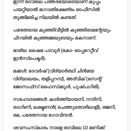
ഇന്ന് രാവിലെ പത്തരയോടെയാണ് കുപ്പം
പയറ്റിയാല്‍ ഭഗവതിക്ഷേത്രം ഓഫീസില്‍
തൂങ്ങിമരിച്ച നിലയില്‍ കണ്ടത്.
പരേതരായ കുഞ്ഞിവീട്ടില്‍ കുഞ്ഞിരാമന്റേയും
ചിറയില്‍ കുഞ്ഞമ്മയുടേയും മകനാണ്.
ഭാര്യ: ഷൈമ പാവൂര്‍ (കോ- ഓപ്പറേറ്റീവ്
ഇന്‍സ്‌പെക്ടര്‍).
മക്കള്‍: ദേവര്‍ഷ് (വിദ്യാര്‍ത്ഥി ചിന്‍മയ
വിദ്യാലയം, തളിപ്പറമ്പ്), അദ്വിക് (സെന്റ്
ജോസഫ്‌സ് ഹൈസ്‌ക്കൂള്‍, പുഷ്പഗിരി).
സഹോദരങ്ങള്‍: കാര്‍ത്ത്യായനി, നന്ദിനി,
രാഗിണി, ലക്ഷ്മണന്‍( ചെത്തുതൊഴിലാളി), രജനി,
രമ, പരേതനായ ഗോവിന്ദന്‍.
ശവസംസ്‌കാരം നാളെ രാവിലെ 10 മണിക്ക്