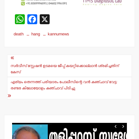
W
F
X
h
a
death
hang
kannurnews
at
c
s
e
Post
A
b
navigation
p
o
സര്‍വീസ് സ്റ്റേഷന്‍ ഉടമയെ ജീപ്പ് കയറ്റിക്കൊല്ലാന്‍ ശ്രമിച്ചതിന്
കേസ്
p
o
എര്യം തെന്നത്ത് പരിയാരം പോലീസിന്റെ വന്‍ കഞ്ചാവ് വേട്ട:
k
രണ്ടര കിലോയോളം കഞ്ചാവ് പിടിച്ചു