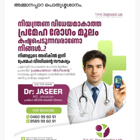
അമ്മാനപ്പാറ പൊതുശ്മശാനം.