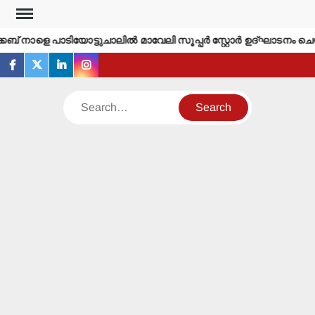
Skip
to
ബ് നാളെ പാടിയോട്ടുചാലില്‍ മാവേലി സൂപ്പര്‍ സ്റ്റോര്‍ ഉദ്ഘാടനം ചെയ്
content
facebook
twitter
linkedin
instagram
Search