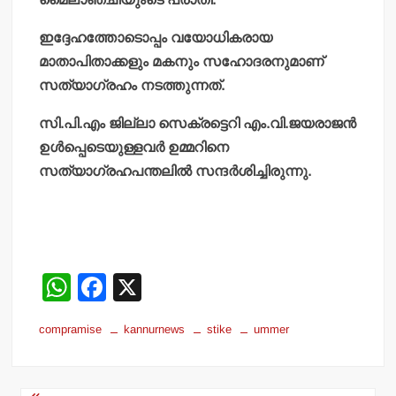
ഇദ്ദേഹത്തോടൊപ്പം വയോധികരായ
മാതാപിതാക്കളും മകനും സഹോദരനുമാണ്
സത്യാഗ്രഹം നടത്തുന്നത്.
സി.പി.എം ജില്ലാ സെക്രട്ടെറി എം.വി.ജയരാജന്‍
ഉള്‍പ്പെടെയുള്ളവര്‍ ഉമ്മറിനെ
സത്യാഗ്രഹപന്തലില്‍ സന്ദര്‍ശിച്ചിരുന്നു.
W
F
X
h
a
compramise
kannurnews
stike
ummer
at
c
s
e