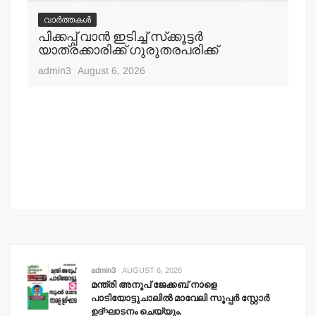
വാർത്തകൾ
വ
പിക്കപ്പ് വാന്‍ ഇടിച്ച് സ്‌ക്കൂട്ടര്‍
ഇറ
യാത്രക്കാരിക്ക് ഗുരുതരപരിക്ക്
ചെ
admin3
August 6, 2026
adm
admin3
AUGUST 6, 2026
മന്ത്രി അനൂപ് ജേക്കബ് നാളെ
പാടിയോട്ടുചാലില്‍ മാവേലി സൂപ്പര്‍ സ്റ്റോര്‍
ഉദ്ഘാടനം ചെയ്യും.