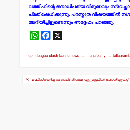
ലത്തീഫിന്റെ ജനാധിപത്യ വിരുദ്ധവും സ്വേച
പ്രതിഷേധിക്കുന്നു. പ്രസ്തുത വിഷയത്തില്‍
അറിയിച്ചിട്ടുണ്ടെന്നും അദ്ദേഹം പറഞ്ഞു.
W
F
X
h
a
at
c
cpm-league-clash-kannurnews
muncipality
taliparam
s
e
A
b
Post
p
o
മാലിന്യചര്‍ച്ച ഭരണപ്രതിപക്ഷ ഏറ്റുമുട്ടലില്‍ കലാശിച്ചു-തള
navigation
p
o
k