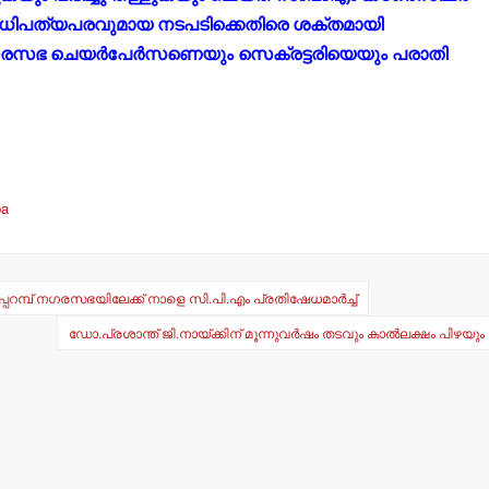
്ഛാധിപത്യപരവുമായ നടപടിക്കെതിരെ ശക്തമായി
 നഗരസഭ ചെയര്‍പേര്‍സണെയും സെക്രട്ടരിയെയും പരാതി
ba
ിപ്പറമ്പ് നഗരസഭയിലേക്ക് നാളെ സി.പി.എം പ്രതിഷേധമാര്‍ച്ച്
ഡോ.പ്രശാന്ത് ജി.നായ്ക്കിന് മൂന്നുവര്‍ഷം തടവും കാല്‍ലക്ഷം പിഴയും 