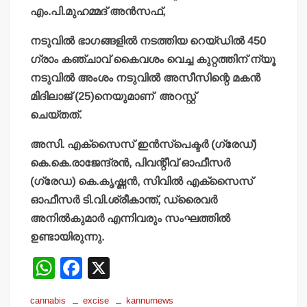
എം.പി.മുഹമ്മദ് അന്‍സഫ്,
നടുവില്‍ ഭാഗങ്ങളില്‍ നടത്തിയ റെയ്ഡില്‍ 450
ഗ്രാം കഞ്ചാവ് കൈവശം വെച്ച കുറ്റത്തിന് ന്യൂ
നടുവില്‍ അംശം നടുവില്‍ അസീസിന്റെ മകന്‍
മിദിലാജ് (25)നെയുമാണ് അറസ്റ്റ്
ചെയ്തത്.
അസി. എക്‌സൈസ് ഇന്‍സ്‌പെക്ടര്‍ (ഗ്രേഡ്)
കെ.കെ.രാജേന്ദ്രന്‍, പിവന്റീവ് ഓഫീസര്‍
(ഗ്രേഡ) കെ.കൃഷ്ണന്‍, സിവില്‍ എക്‌സൈസ്
ഓഫീസര്‍ ടി.വി.ശ്രീകാന്ത്, ഡ്രൈവര്‍
അനില്‍കുമാര്‍ എന്നിവരും സംഘത്തില്‍
ഉണ്ടായിരുന്നു.
W
F
X
h
a
cannabis
excise
kannurnews