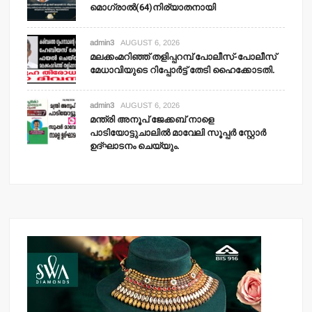
മൊഗ്രാല്‍(64)നിര്യാതനായി
admin3
AUGUST 6, 2026
മലക്കംമറിഞ്ഞ് തളിപ്പറമ്പ് പോലീസ്-പോലീസ്
മേധാവിയുടെ റിപ്പോര്‍ട്ട് തേടി ഹൈക്കോടതി.
admin3
AUGUST 6, 2026
മന്ത്രി അനൂപ് ജേക്കബ് നാളെ
പാടിയോട്ടുചാലില്‍ മാവേലി സൂപ്പര്‍ സ്റ്റോര്‍
ഉദ്ഘാടനം ചെയ്യും.