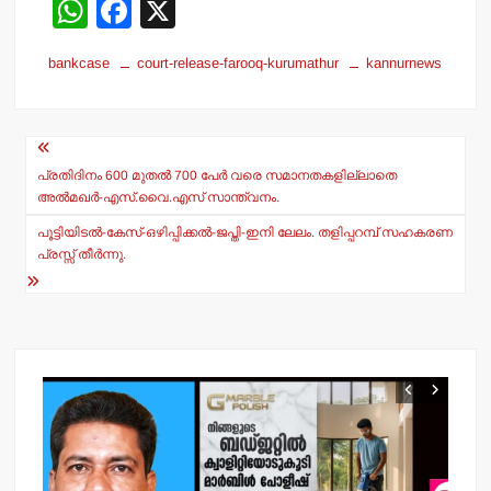
W
F
X
h
a
bankcase
court-release-farooq-kurumathur
kannurnews
at
c
s
e
Post
A
b
navigation
p
o
പ്രതിദിനം 600 മുതല്‍ 700 പേര്‍ വരെ സമാനതകളില്ലാതെ
അല്‍മഖര്‍-എസ്.വൈ.എസ് സാന്ത്വനം.
p
o
പൂട്ടിയിടല്‍-കേസ്-ഒഴിപ്പിക്കല്‍-ജപ്തി-ഇനി ലേലം. തളിപ്പറമ്പ് സഹകരണ
k
പ്രസ്സ് തീര്‍ന്നു.