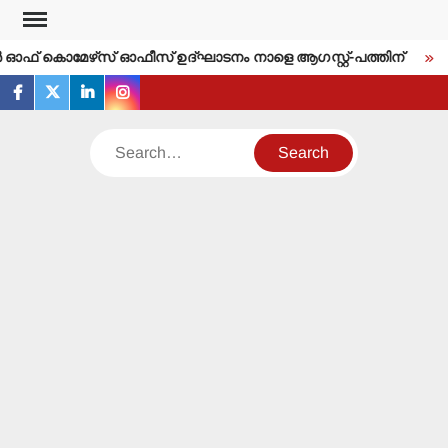
Skip
to
പര്‍ ഓഫ് കൊമേഴ്‌സ് ഓഫീസ് ഉദ്ഘാടനം നാളെ ആഗസ്റ്റ്-പത്തിന്
ഇ
content
facebook
twitter
linkedin
instagram
Search