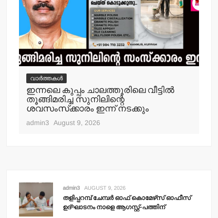
വാർത്തകൾ
വ
ഇന്നലെ കുപ്പം ചാലത്തൂരിലെ വീട്ടില്‍
ക
തൂങ്ങിമരിച്ച സുനിലിന്റെ
അറസ
ശവസംസ്‌ക്കാരം ഇന്ന് നടക്കും
adm
admin3
August 9, 2026
admin3
AUGUST 9, 2026
തളിപ്പറമ്പ് ചേമ്പര്‍ ഓഫ് കൊമേഴ്‌സ് ഓഫീസ്
ഉദ്ഘാടനം നാളെ ആഗസ്റ്റ്-പത്തിന്