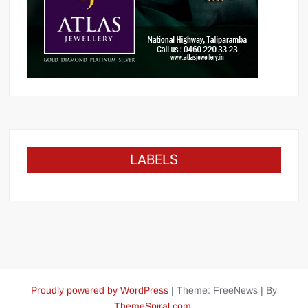
LABELS
Proudly powered by WordPress
|
Theme: FreeNews
|
By
ThemeSpiral.com
.