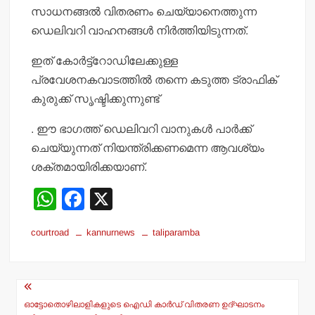
സാധനങ്ങല്‍ വിതരണം ചെയ്യാനെത്തുന്ന
ഡെലിവറി വാഹനങ്ങള്‍ നിര്‍ത്തിയിടുന്നത്.
ഇത് കോര്‍ട്ട്‌റോഡിലേക്കുള്ള
പ്രവേശനകവാടത്തില്‍ തന്നെ കടുത്ത ട്രാഫിക്
കുരുക്ക് സൃഷ്ടിക്കുന്നുണ്ട്
. ഈ ഭാഗത്ത് ഡെലിവറി വാനുകള്‍ പാര്‍ക്ക്
ചെയ്യുന്നത് നിയന്ത്രിക്കണമെന്ന ആവശ്യം
ശക്തമായിരിക്കയാണ്.
W
F
X
h
a
courtroad
kannurnews
taliparamba
at
c
s
e
Post
A
b
navigation
p
o
ഓട്ടോതൊഴിലാളികളുടെ ഐഡി കാര്‍ഡ് വിതരണ ഉദ്ഘാടനം