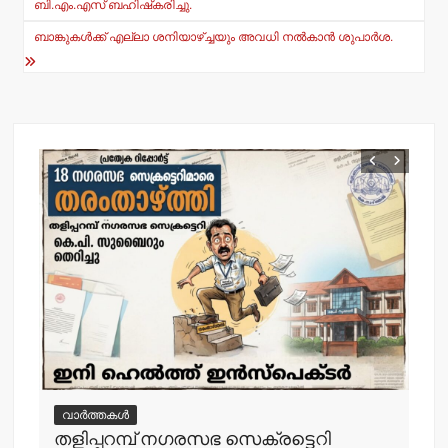
ബി.എം.എസ് ബഹിഷ്‌കരിച്ചു.
p
o
ബാങ്കുകള്‍ക്ക് എല്ലാ ശനിയാഴ്ച്ചയും അവധി നല്‍കാന്‍ ശുപാര്‍ശ.
k
വാർത്തകൾ
വ
തളിപ്പറമ്പ് നഗരസഭ സെക്രട്ടെറി
തള