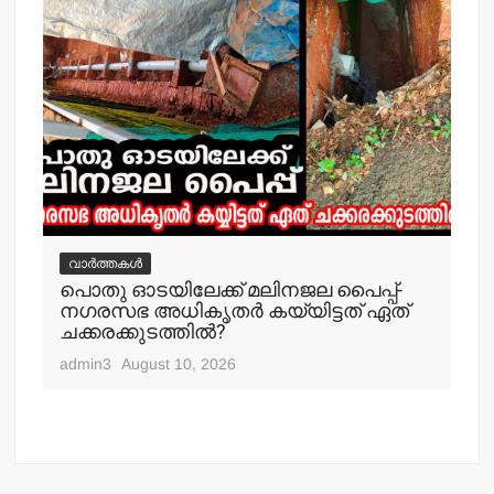
വാർത്തകൾ
വ
പൊതു ഓടയിലേക്ക് മലിനജല പൈപ്പ്-
വൈ
നഗരസഭ അധികൃതര്‍ കയ്യിട്ടത് ഏത്
പ്
ചക്കരക്കുടത്തില്‍?
adm
admin3
August 10, 2026