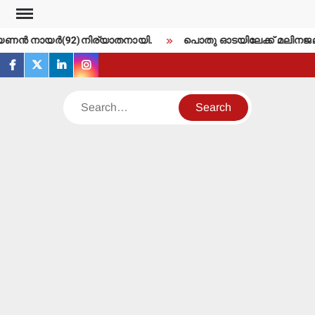
Skip
to
യണന്‍ നായര്‍(92)നിര്യാതനായി.
പൊതു ഓടയിലേക്ക് മലിനജല പൈ
content
facebook
twitter
linkedin
instagram
Search