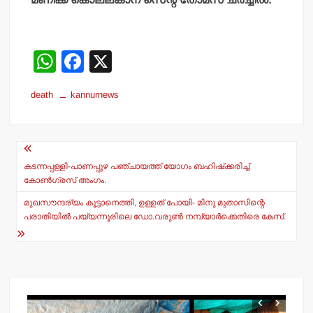
W
F
X
h
a
death
kannurnews
at
c
s
e
Post
A
b
navigation
p
o
കടന്നപ്പള്ളി-പാണപ്പുഴ പഞ്ചായത്ത് യോഗം ബഹിഷ്‌ക്കരിച്ച്
കോണ്‍ഗ്രസ് അംഗം.
p
o
മുഖസൗന്ദര്യം കൂട്ടാനെത്തി, ഉള്ളത് പോയി- മിനു മുതാസിന്റെ
k
പരാതിയില്‍ പയ്യന്നൂരിലെ ഡോ.വരുണ്‍ നമ്പ്യാര്‍ക്കെതിരെ കേസ്.