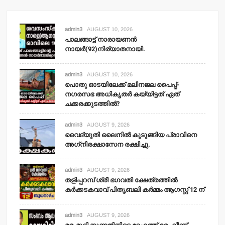
admin3
AUGUST 10, 2026
പാലങ്ങാട്ട് നാരായണന്‍
നായര്‍(92)നിര്യാതനായി.
admin3
AUGUST 10, 2026
പൊതു ഓടയിലേക്ക് മലിനജല പൈപ്പ്-
നഗരസഭ അധികൃതര്‍ കയ്യിട്ടത് ഏത്
ചക്കരക്കുടത്തില്‍?
admin3
AUGUST 9, 2026
വൈദ്യുതി ലൈനില്‍ കുടുങ്ങിയ പ്രാവിനെ
അഗ്‌നിരക്ഷാസേന രക്ഷിച്ചു.
admin3
AUGUST 9, 2026
തളിപ്പറമ്പ് ശ്രീ ഭഗവതി ക്ഷേത്രത്തില്‍
കര്‍ക്കടകവാവ് പിതൃബലി കര്‍മ്മം ആഗസ്റ്റ് 12 ന്
admin3
AUGUST 9, 2026