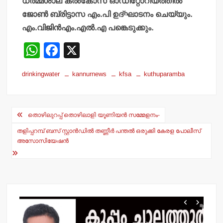
ധര്‍മ്മശാല കല്‍കോസ് ഓഡിറ്റോറിയത്തില്‍
ജോണ്‍ ബ്രിട്ടാസ എം.പി ഉദ്ഘാടനം ചെയ്യും.
എം.വിജിന്‍എം.എല്‍.എ പങ്കെടുക്കും.
W
F
X
h
a
drinkingwater
kannurnews
kfsa
kuthuparamba
at
c
s
e
Post
A
b
തൊഴിലുറപ്പ് തൊഴിലാളി യൂണിയന്‍ സമ്മേളനം-
navigation
p
o
തളിപ്പറമ്പ് ബസ് സ്റ്റാന്‍ഡില്‍ തണ്ണീര്‍ പന്തല്‍ ഒരുക്കി കേരള പോലീസ്
p
o
അസോസിയേഷന്‍
k