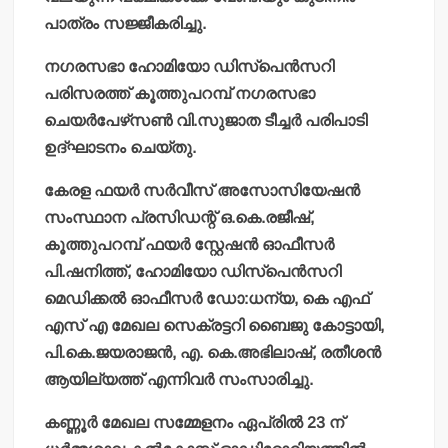
പാത്രം സജ്ജീകരിച്ചു.
നഗരസഭാ ഹോമിയോ ഡിസ്‌പെന്‍സറി
പരിസരത്ത് കൂത്തുപറമ്പ് നഗരസഭാ
ചെയര്‍പേഴ്‌സണ്‍ വി.സുജാത ടീച്ചര്‍ പരിപാടി
ഉദ്ഘാടനം ചെയ്തു.
കേരള ഫയര്‍ സര്‍വീസ് അസോസിയേഷന്‍
സംസ്ഥാന പ്രസിഡന്റ് ഒ.കെ.രജീഷ്,
കൂത്തുപറമ്പ് ഫയര്‍ സ്റ്റേഷന്‍ ഓഫീസര്‍
പി.ഷനിത്ത്, ഹോമിയോ ഡിസ്‌പെന്‍സറി
മെഡിക്കല്‍ ഓഫീസര്‍ ഡോ:ധന്യ, കെ എഫ്
എസ് എ മേഖല സെക്രട്ടറി ബൈജു കോട്ടായി,
പി.കെ.ജയരാജന്‍, എ. കെ.അഭിലാഷ്, രതീശന്‍
ആയില്യത്ത് എന്നിവര്‍ സംസാരിച്ചു.
കണ്ണൂര്‍ മേഖല സമ്മേളനം ഏപ്രില്‍ 23 ന്