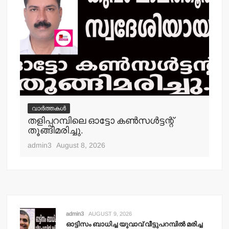
വാർത്തകൾ
വ
‍
തളിപ്പറമ്പിലെ ഓട്ടോ കണ്‍സള്‍ട്ടന്റ്
വി
തൂങ്ങിമരിച്ചു.
പ
admin3
August 8, 2026
adm
admin3
AUGUST 9, 2026
ഓട്ടിസം ബാധിച്ച യുവാവ് വീട്ടുപറമ്പില്‍ മരിച്ച