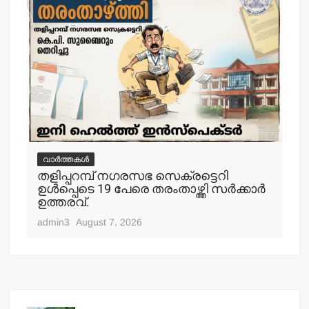
വാർത്തകൾ
വ
തളിപ്പറമ്പ് നഗരസഭ സെക്രട്ടെറി
തള
ഉള്‍പ്പെടെ 19 പേരെ തരംതാഴ്ത്തി സര്‍ക്കാര്‍
കാ
ഉത്തരവ്.
adm
admin3
August 7, 2026