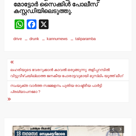
മോട്ടോര്‍ സൈക്കിള്‍ പോലീസ്
കസ്റ്റഡിയിലെടുത്തു.
W
F
X
h
a
drive
drunk
kannurnews
taliparamba
at
c
s
e
Post
A
b
navigation
p
o
ലഹരിയുടെ വേരറുക്കാന്‍ കാവല്‍ ഒരുങ്ങുന്നു; തളിപ്പറമ്പില്‍
വിട്ടുവീഴ്ചയില്ലാത്ത ജനകീയ പോരാട്ടവുമായി മുസ്ലിം യൂത്ത് ലീഗ്
p
o
സംയുക്ത വാര്‍ത്ത സമ്മേളനം പുതിയ രാഷ്ട്രീയ പാര്‍ട്ടി
k
പ്രഖ്യാപനമോ ?