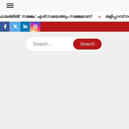
Skip
to
ത്തില്‍ ‘സജ്ജം’ എത് സമയത്തും സജ്ജമാണ്.
തളിപ്പറമ്പ് നഗ
content
facebook
twitter
linkedin
instagram
Search