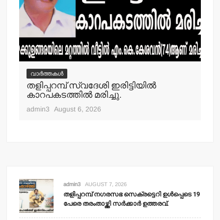
വാർത്തകൾ
വ
തളിപ്പറമ്പ് സ്വദേശി ഇരിട്ടിയില്‍
മാ
്‍
കാറപകടത്തില്‍ മരിച്ചു.
മൊ
admin3
August 6, 2026
adm
admin3
AUGUST 7, 2026
തളിപ്പറമ്പ് നഗരസഭ സെക്രട്ടെറി ഉള്‍പ്പെടെ 19
പേരെ തരംതാഴ്ത്തി സര്‍ക്കാര്‍ ഉത്തരവ്.