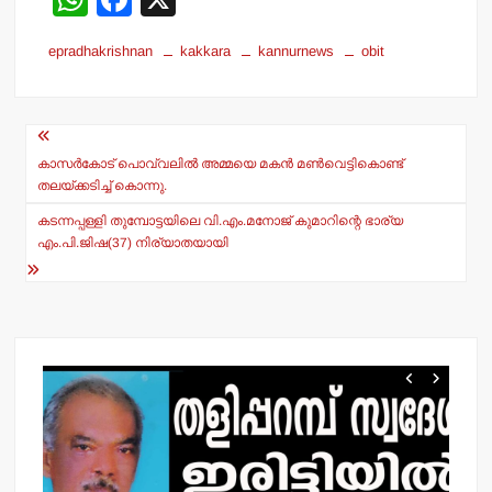
h
a
epradhakrishnan
kakkara
kannurnews
obit
at
c
s
e
Post
A
b
navigation
p
o
കാസര്‍കോട് പൊവ്വലില്‍ അമ്മയെ മകന്‍ മണ്‍വെട്ടികൊണ്ട്
തലയ്ക്കടിച്ച് കൊന്നു.
p
o
കടന്നപ്പള്ളി തുമ്പോട്ടയിലെ വി.എം.മനോജ് കുമാറിന്റെ ഭാര്യ
k
എം.പി.ജിഷ(37) നിര്യാതയായി