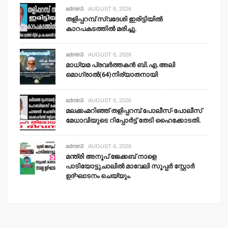
admin3
AUGUST 6, 2026
തളിപ്പറമ്പ് സ്വദേശി ഇരിട്ടിയില്‍
കാറപകടത്തില്‍ മരിച്ചു.
admin3
AUGUST 6, 2026
മാധ്യമ പ്രവര്‍ത്തകന്‍ ബി.എ.അലി
മൊഗ്രാല്‍(64)നിര്യാതനായി
admin3
AUGUST 6, 2026
മലക്കംമറിഞ്ഞ് തളിപ്പറമ്പ് പോലീസ്-പോലീസ്
മേധാവിയുടെ റിപ്പോര്‍ട്ട് തേടി ഹൈക്കോടതി.
admin3
AUGUST 6, 2026
മന്ത്രി അനൂപ് ജേക്കബ് നാളെ
പാടിയോട്ടുചാലില്‍ മാവേലി സൂപ്പര്‍ സ്റ്റോര്‍
ഉദ്ഘാടനം ചെയ്യും.