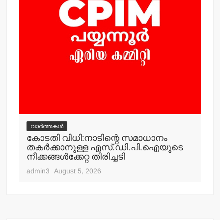
വ
ം
കര
കേ
നഗ
എ
adm
വാർത്തകൾ
കോടതി വിധി:നാടിന്റെ സമാധാനം
തകര്‍ക്കാനുള്ള എസ്.ഡി.പി.ഐയുടെ
നീക്കങ്ങള്‍ക്കേറ്റ തിരിച്ചടി
admin3
August 5, 2026