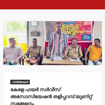
വാർത്തകൾ
കേരള ഫയര്‍ സര്‍വീസ്
അസോസിയേഷന്‍ തളിപ്പറമ്പ് യൂണിറ്റ്
സമ്മേളനം