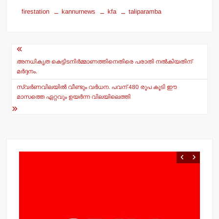
h
a
firestation
kannurnews
kfa
taliparamba
at
c
s
e
Post
A
b
navigation
p
o
അനധികൃത കെട്ടിടനിര്‍മ്മാണത്തിനെതിരെ പരാതി നല്‍കിയതിന്
മര്‍ദ്ദനം.
p
o
സ്വര്‍ണവിലയില്‍ വീണ്ടും വര്‍ധന. പവന് 480 രൂപ കൂടി ഈ
k
മാസത്തെ ഏറ്റവും ഉയര്‍ന്ന വിലയിലെത്തി