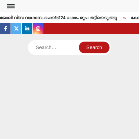
Skip
to
 ജോലി വിസ വാഗ്ദാനം ചെയ്ത് 24 ലക്ഷം രൂപ തട്ടിയെടുത്തു
കോടത
content
facebook
twitter
linkedin
instagram
Search