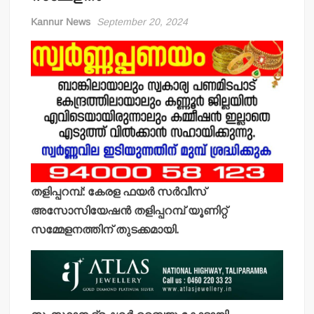
Kannur News
September 20, 2024
തളിപ്പറമ്പ്: കേരള ഫയര്‍ സര്‍വീസ്
അസോസിയേഷന്‍ തളിപ്പറമ്പ് യൂണിറ്റ്
സമ്മേളനത്തിന് തുടക്കമായി.