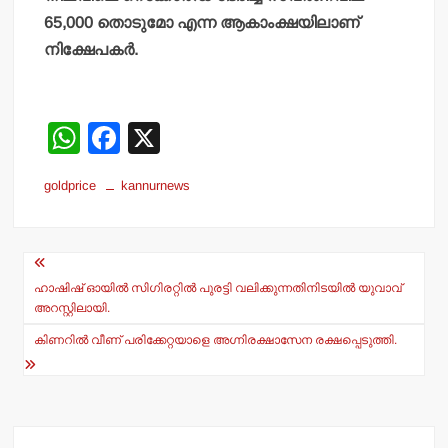
65,000 തൊടുമോ എന്ന ആകാംക്ഷയിലാണ്
നിക്ഷേപകര്‍.
W
F
X
h
a
goldprice
kannurnews
at
c
s
e
Post
A
b
navigation
p
o
ഹാഷിഷ് ഓയില്‍ സിഗിരറ്റില്‍ പുരട്ടി വലിക്കുന്നതിനിടയില്‍ യുവാവ്
അറസ്റ്റിലായി.
p
o
കിണറില്‍ വീണ് പരിക്കേറ്റയാളെ അഗ്നിരക്ഷാസേന രക്ഷപ്പെടുത്തി.
k