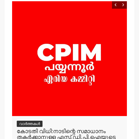
വ
ം
കര
കേ
നഗ
എ
adm
വാർത്തകൾ
കോടതി വിധി:നാടിന്റെ സമാധാനം
തകര്‍ക്കാനുള്ള എസ്.ഡി.പി.ഐയുടെ