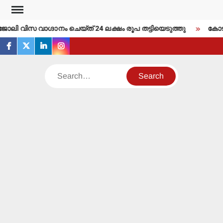
Skip
to
ജോലി വിസ വാഗ്ദാനം ചെയ്ത് 24 ലക്ഷം രൂപ തട്ടിയെടുത്തു
കോടതി 
content
facebook
twitter
linkedin
instagram
Search