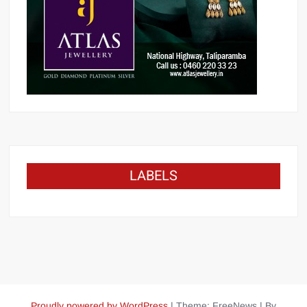
LABELS
Proudly powered by WordPress
|
Theme: FreeNews
|
By