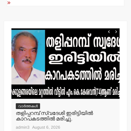
വാർത്തകൾ
വ
തളിപ്പറമ്പ് സ്വദേശി ഇരിട്ടിയില്‍
മാ
്‍
കാറപകടത്തില്‍ മരിച്ചു.
മൊ
admin3
August 6, 2026
adm