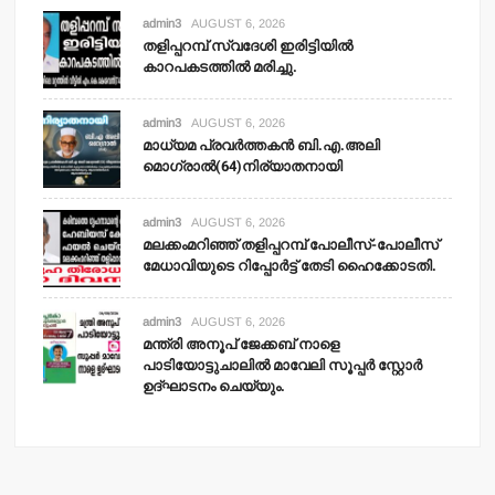
admin3
AUGUST 6, 2026
തളിപ്പറമ്പ് സ്വദേശി ഇരിട്ടിയില്‍
കാറപകടത്തില്‍ മരിച്ചു.
admin3
AUGUST 6, 2026
മാധ്യമ പ്രവര്‍ത്തകന്‍ ബി.എ.അലി
മൊഗ്രാല്‍(64)നിര്യാതനായി
admin3
AUGUST 6, 2026
മലക്കംമറിഞ്ഞ് തളിപ്പറമ്പ് പോലീസ്-പോലീസ്
മേധാവിയുടെ റിപ്പോര്‍ട്ട് തേടി ഹൈക്കോടതി.
admin3
AUGUST 6, 2026
മന്ത്രി അനൂപ് ജേക്കബ് നാളെ
പാടിയോട്ടുചാലില്‍ മാവേലി സൂപ്പര്‍ സ്റ്റോര്‍
ഉദ്ഘാടനം ചെയ്യും.