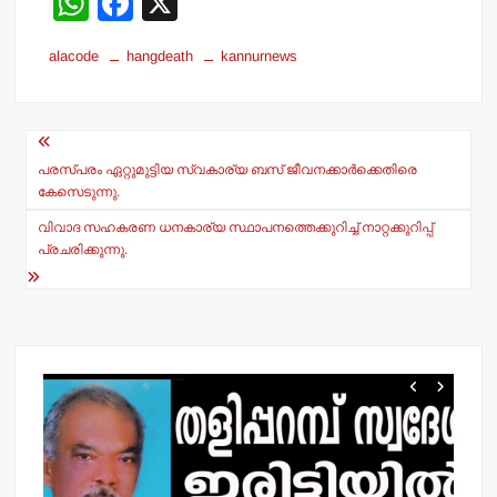
W
F
X
h
a
alacode
hangdeath
kannurnews
at
c
s
e
Post
A
b
navigation
p
o
പരസ്പരം ഏറ്റുമുട്ടിയ സ്വകാര്യ ബസ് ജീവനക്കാർക്കെതിരെ
കേസെടുന്നു.
p
o
വിവാദ സഹകരണ ധനകാര്യ സ്ഥാപനത്തെക്കുറിച്ച് നാറ്റക്കുറിപ്പ്
k
പ്രചരിക്കുന്നു.