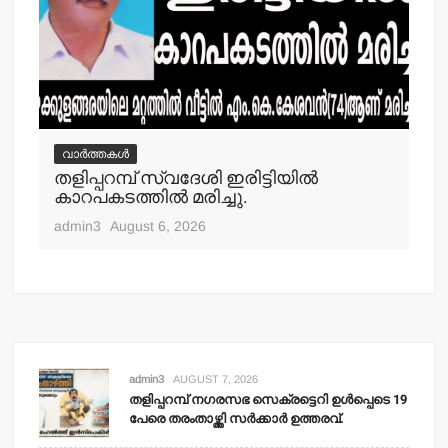
വാർത്തകൾ
വ
തളിപ്പറമ്പ് സ്വദേശി ഇരിട്ടിയില്‍
മാ
്‍
കാറപകടത്തില്‍ മരിച്ചു.
മൊ
admin3
August 6, 2026
adm
admin3
AUGUST 7, 2026
തളിപ്പറമ്പ് നഗരസഭ സെക്രട്ടെറി ഉള്‍പ്പെടെ 19
പേരെ തരംതാഴ്ത്തി സര്‍ക്കാര്‍ ഉത്തരവ്.