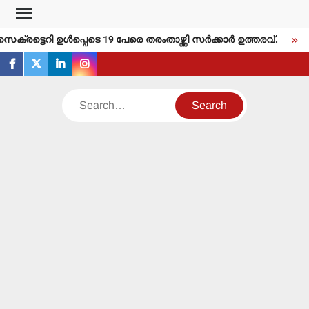
Skip
to
രട്ടെറി ഉള്‍പ്പെടെ 19 പേരെ തരംതാഴ്ത്തി സര്‍ക്കാര്‍ ഉത്തരവ്.
ത
content
facebook
twitter
linkedin
instagram
Search