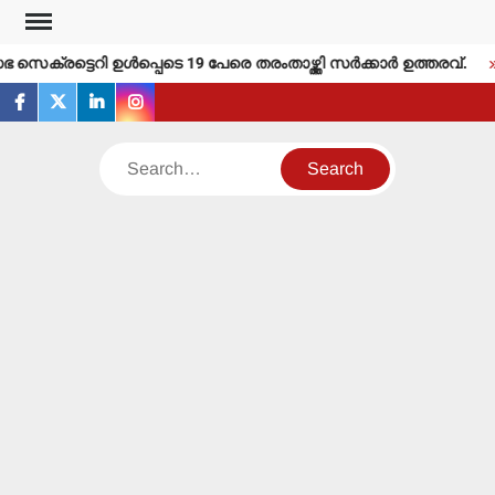
Skip
to
െക്രട്ടെറി ഉള്‍പ്പെടെ 19 പേരെ തരംതാഴ്ത്തി സര്‍ക്കാര്‍ ഉത്തരവ്.
content
facebook
twitter
linkedin
instagram
Search