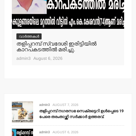
വാർത്തകൾ
വ
തളിപ്പറമ്പ് സ്വദേശി ഇരിട്ടിയില്‍
മാ
്‍
കാറപകടത്തില്‍ മരിച്ചു.
മൊ
admin3
August 6, 2026
adm
admin3
AUGUST 7, 2026
തളിപ്പറമ്പ് നഗരസഭ സെക്രട്ടെറി ഉള്‍പ്പെടെ 19
പേരെ തരംതാഴ്ത്തി സര്‍ക്കാര്‍ ഉത്തരവ്.
admin3
AUGUST 6, 2026