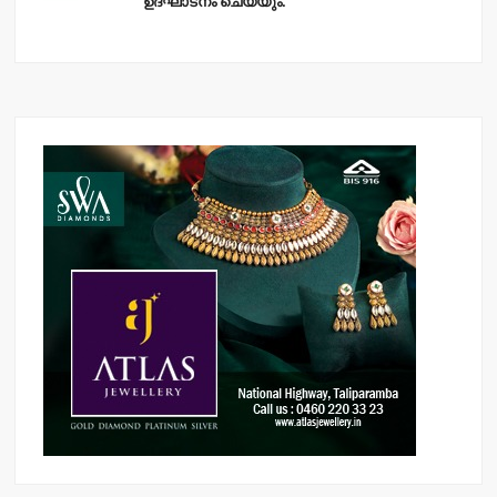
ഉദ്ഘാടനം ചെയ്യും.