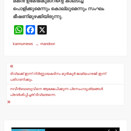
മകന്‍ ഉമേഷ്‌കുമാറിന്റെ കാലടിച്ച്
പൊളിക്കുമെന്നും കൊല്ലുമെന്നും സംഘം
ഭീഷണിമുഴക്കിയിരുന്നു.
W
F
X
h
a
kannurnews
mandoor
at
c
s
e
Post
A
b
navigation
p
o
ദിവ്യക്ക് ഇന്ന് നിര്‍ണ്ണായകദിനം-മുന്‍കൂര്‍ ജാമ്യഹരജി ഇന്ന്
പരിഗണിക്കും.
p
o
നവീന്‍ബാബുവിനെ ആക്ഷേപിക്കുന്ന പ്രസംഗദൃശ്യങ്ങള്‍
k
പ്രദര്‍ശിപ്പിച്ചത് ദിവ്യതന്നെ.