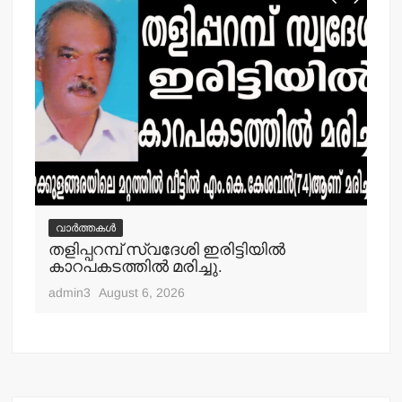
വാർത്തകൾ
വ
തളിപ്പറമ്പ് സ്വദേശി ഇരിട്ടിയില്‍
മാ
്‍
കാറപകടത്തില്‍ മരിച്ചു.
മൊ
admin3
August 6, 2026
adm