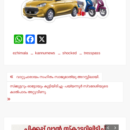
W
F
X
h
a
ezhimala
kannurnews
shocked
tresspass
at
c
s
e
Post
A
b
വാറ്റുചാരായം സഹിതം സാജുമാത്യു അറസ്റ്റിലായി.
navigation
p
o
സ്‌ക്കൂട്ടറും ഓട്ടോയും കൂട്ടിയിടിച്ചു- പയ്യന്നൂര്‍ സ്വദേശിയുടെ
p
o
കാല്‍പാദം അറ്റുവീണു.
k