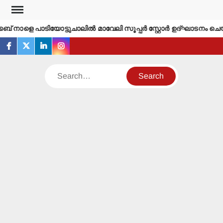
Skip
to
 നാളെ പാടിയോട്ടുചാലില്‍ മാവേലി സൂപ്പര്‍ സ്റ്റോര്‍ ഉദ്ഘാടനം ചെയ്യ
content
facebook
twitter
linkedin
instagram
Search