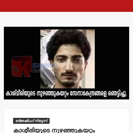
ബ്രേക്കിംഗ് ന്യൂസ്
കാശ്മീരിയുടെ നുഴഞ്ഞുകയറ്റം