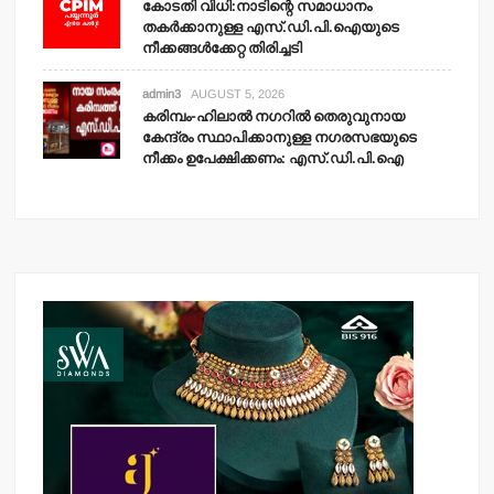
കോടതി വിധി:നാടിന്റെ സമാധാനം
തകര്‍ക്കാനുള്ള എസ്.ഡി.പി.ഐയുടെ
നീക്കങ്ങള്‍ക്കേറ്റ തിരിച്ചടി
admin3
AUGUST 5, 2026
കരിമ്പം-ഹിലാല്‍ നഗറില്‍ തെരുവുനായ
കേന്ദ്രം സ്ഥാപിക്കാനുള്ള നഗരസഭയുടെ
നീക്കം ഉപേക്ഷിക്കണം: എസ്.ഡി.പി.ഐ