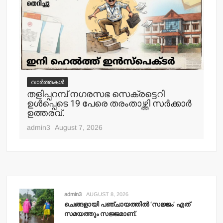
വാർത്തകൾ
വ
തളിപ്പറമ്പ് നഗരസഭ സെക്രട്ടെറി
തള
ഉള്‍പ്പെടെ 19 പേരെ തരംതാഴ്ത്തി സര്‍ക്കാര്‍
കാ
ഉത്തരവ്.
adm
admin3
August 7, 2026
admin3
AUGUST 8, 2026
ചെങ്ങളായി പഞ്ചായത്തില്‍ ‘സജ്ജം’ എത്
സമയത്തും സജ്ജമാണ്.