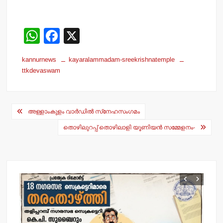
W
F
X
h
a
kannurnews
kayaralammadam-sreekrishnatemple
at
c
ttkdevaswam
s
e
A
b
Post
p
o
അള്ളാംകുളം വാര്‍ഡില്‍ സ്‌നേഹസംഗമം
navigation
p
o
തൊഴിലുറപ്പ് തൊഴിലാളി യൂണിയന്‍ സമ്മേളനം-
k