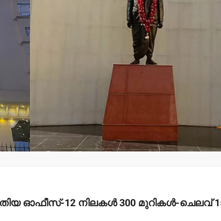
മന്ത്രി അനൂപ് ജേക്കബ്
തളിപ്പറമ്
നാളെ
സെക്രട്ടെറ
പാടിയോട്ടുചാലില്‍
19 പേരെ തര
മാവേലി സൂപ്പര്‍ സ്റ്റോര്‍
സര്‍ക്കാര്‍
ഉദ്ഘാടനം ചെയ്യും.
admin3
Augus
admin3
August 6, 2026
ിയ ഓഫീസ്-12 നിലകള്‍ 300 മുറികള്‍-ചെലവ് 1