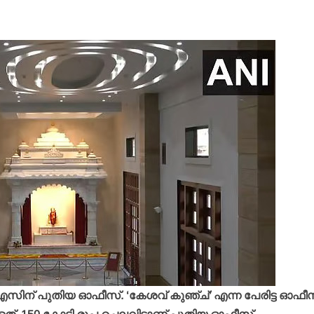
ിന് പുതിയ ഓഫീസ്. ‘കേശവ് കുഞ്ച്’ എന്ന പേരിട്ട ഓഫീസ