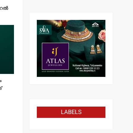
റല്‍
ം
്
LABELS