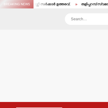
Skip
െ തരംതാഴ്ത്തി സര്‍ക്കാര്‍ ഉത്തരവ്.
BREAKING NEWS
തളിപ്പറമ്പ് സ്വദേശി ഇരിട്ട
to
content
Search