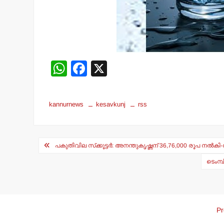
W
F
X
h
a
at
c
kannurnews
kesavkunj
rss
s
e
A
b
Post
p
o
പകുതിവില സ്‌ക്കൂട്ടര്‍: അനന്തുകൃഷ്ണന് 36,76,000 രൂപ നല്‍
navigation
p
o
ടെംമ്
k
Pr