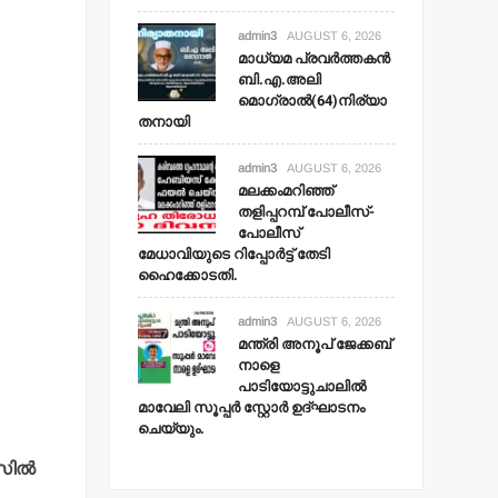
admin3
AUGUST 6, 2026
മാധ്യമ പ്രവര്‍ത്തകന്‍
ബി.എ.അലി
മൊഗ്രാല്‍(64)നിര്യാ
തനായി
admin3
AUGUST 6, 2026
മലക്കംമറിഞ്ഞ്
തളിപ്പറമ്പ് പോലീസ്-
പോലീസ്
മേധാവിയുടെ റിപ്പോര്‍ട്ട് തേടി
ഹൈക്കോടതി.
admin3
AUGUST 6, 2026
മന്ത്രി അനൂപ് ജേക്കബ്
നാളെ
പാടിയോട്ടുചാലില്‍
മാവേലി സൂപ്പര്‍ സ്റ്റോര്‍ ഉദ്ഘാടനം
ചെയ്യും.
ില്‍