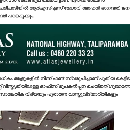
ഉള്ളത്. 150 കോടി രൂപ ചെലവിട്ടാണ് പുതിയ ഓഫീസ്
്കുന്ന പരിപാടിയില്‍ ആര്‍എസ്എസ് മേധാവി മോഹന്‍ ഭാഗവത്, ജന
 പങ്കെടുക്കും.
ധികം ആളുകളില്‍ നിന്ന് ഫണ്ട് സ്വരുപിച്ചാണ് പുതിയ കെട്ടിട
റ്റ് വിസ്തൃതിയിലുള്ള ഓഫീസ് രൂപകല്‍പ്പന ചെയ്തത് ഗുജറാത്ത
്കേതിക വിദ്യയും പുരാതന വാസ്തുവിദ്യാരീതികളും