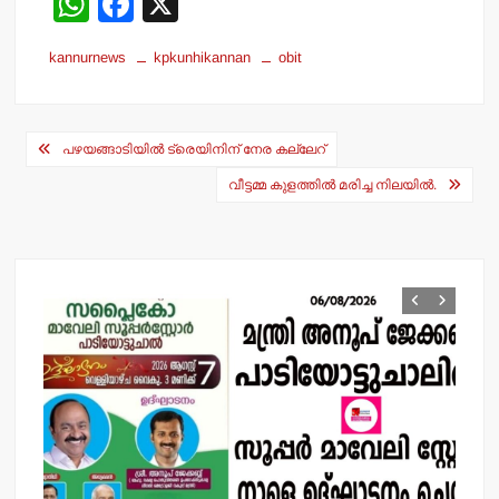
W
F
X
h
a
kannurnews
kpkunhikannan
obit
at
c
s
e
Post
A
b
പഴയങ്ങാടിയില്‍ ട്രെയിനിന് നേര കല്ലേറ്
navigation
p
o
വീട്ടമ്മ കുളത്തില്‍ മരിച്ച നിലയില്‍.
p
o
k