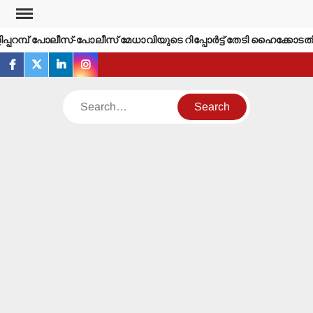
Skip
to
്പറമ്പ് പോലീസ്-പോലീസ് മേധാവിയുടെ റിപ്പോര്‍ട്ട് തേടി ഹൈക്കോടതി.
content
facebook
twitter
linkedin
instagram
Search