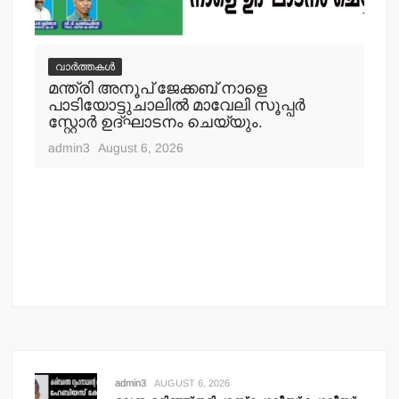
വാർത്തകൾ
വ
മന്ത്രി അനൂപ് ജേക്കബ് നാളെ
പിക
ി
പാടിയോട്ടുചാലില്‍ മാവേലി സൂപ്പര്‍
യാ
സ്റ്റോര്‍ ഉദ്ഘാടനം ചെയ്യും.
adm
admin3
August 6, 2026
admin3
AUGUST 6, 2026