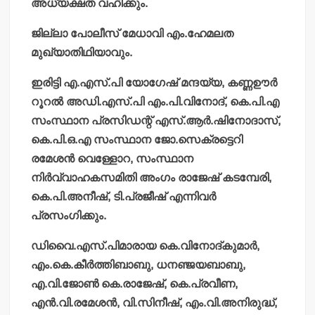
അധ്യക്ഷത വഹിക്കും.
ജില്ലാ പോലീസ് മേധാവി എം.ഹേമലത
മുഖ്യാതിഥിയാവും.
ഇരിട്ടി എ.എസ്.പി യോഗേഷ് മന്ദയ്യ, കണ്ണഊര്‍
റൂറല്‍ അഡി.എസ്.പി എം.പി.വിനോദ്, കെ.പി.എ
സംസ്ഥാന പ്രസിഡന്റ് എസ്.ആര്‍.ഷിനോദാസ്,
കെ.പി.ഒ.എ സംസ്ഥാന ജോ.സെക്രട്ടെറി
രമേശന്‍ വെള്ളോറ, സംസ്ഥാന
നിര്‍വ്വാഹകസമിതി അംഗം രാജേഷ് കടമ്പേരി,
കെ.പി.അനീഷ്, ടി.പ്രജീഷ് എന്നിവര്‍
പ്രസംഗിക്കും.
ഡിവൈ.എസ്.പിമാരായ കെ.വിനോദ്കുമാര്‍,
എം.കെ.കീര്‍ത്തിബാബു, ധനഞ്ജയബാബു,
എ.വി.ജോണ്‍ കെ.രാജേഷ്, കെ.പ്രവീണ,
എന്‍.വി.രമേശന്‍, വി.സിനീഷ്, എം.വി.അനിരുദ്ധ്,