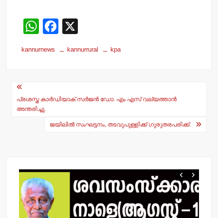
W
F
X
h
a
kannurnews
kannurrural
kpa
at
c
s
e
Post
A
b
navigation
p
o
പ്രശസ്ത കാര്‍ഡിയാക് സര്‍ജന്‍ ഡോ. എം എസ് വല്യത്താന്‍
അന്തരിച്ചു.
p
o
ജയിലില്‍ സംഘട്ടനം, തടവുപുള്ളിക്ക് ഗുരുതരപരിക്ക്.
k