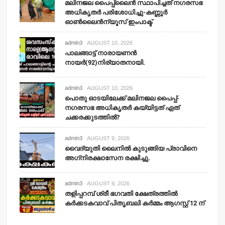
മലിനജല പൈപ്പ്‌ലൈന്‍ സ്ഥാപിച്ചത് നഗരസഭ
അധികൃതര്‍ പരിശോധിച്ചു-കണ്ണൂര്‍
ഓണ്‍ലൈന്‍ന്യൂസ് ഇംപാക്ട്‌
admin3
AUGUST 10, 2026
പാലങ്ങാട്ട് നാരായണന്‍
നായര്‍(92)നിര്യാതനായി.
admin3
AUGUST 10, 2026
പൊതു ഓടയിലേക്ക് മലിനജല പൈപ്പ്-
നഗരസഭ അധികൃതര്‍ കയ്യിട്ടത് ഏത്
ചക്കരക്കുടത്തില്‍?
admin3
AUGUST 9, 2026
വൈദ്യുതി ലൈനില്‍ കുടുങ്ങിയ പ്രാവിനെ
അഗ്‌നിരക്ഷാസേന രക്ഷിച്ചു.
admin3
AUGUST 9, 2026
തളിപ്പറമ്പ് ശ്രീ ഭഗവതി ക്ഷേത്രത്തില്‍
കര്‍ക്കടകവാവ് പിതൃബലി കര്‍മ്മം ആഗസ്റ്റ് 12 ന്