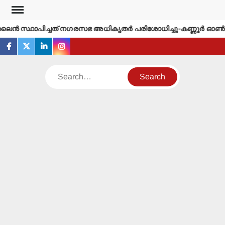
Skip
to
്‍ സ്ഥാപിച്ചത് നഗരസഭ അധികൃതര്‍ പരിശോധിച്ചു-കണ്ണൂര്‍ ഓണ്‍ലൈ
content
facebook
twitter
linkedin
instagram
Search